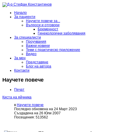
Начало
За пациенти
Научете повече за...
Въпроси и отговори
Бременност
Гинекологични заболявания
За специалисти
Проучвания
Важни новини
Теми с практическо приложение
Видео
За мен
Представяне
Блог на автора
Контакти
Научете повече
Печат
Киста на яйчника
в
Научете повече
Последно обновена на 24 Март 2023
Създадена на 26 Юли 2007
Посещения: 513562