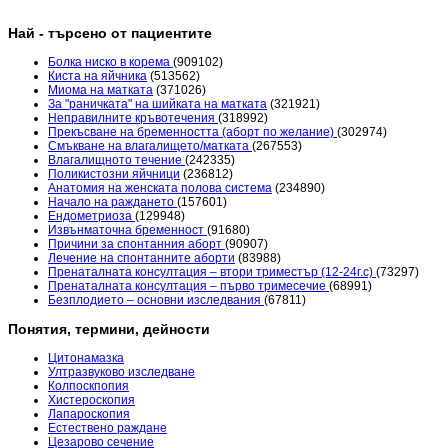
Най - търсено от пациентите
Болка ниско в корема
(909102)
Киста на яйчника
(513562)
Миома на матката
(371026)
За "раничката" на шийката на матката
(321921)
Неправилните кръвотечения
(318992)
Прекъсване на бременността (аборт по желание)
(302974)
Смъкване на влагалището/матката
(267553)
Влагалищното течение
(242335)
Поликистозни яйчници
(236812)
Анатомия на женската полова система
(234890)
Начало на раждането
(157601)
Ендометриоза
(129948)
Извънматочна бременност
(91680)
Причини за спонтанния аборт
(90907)
Лечение на спонтанните аборти
(83988)
Пренаталната консултация – втори триместър (12-24г.с)
(73297)
Пренаталната консултация – първо тримесечие
(68991)
Безплодието – основни изследвания
(67811)
Понятия, термини, дейности
Цитонамазка
Ултразвуково изследване
Колпоскпопия
Хистероскопия
Лапароскопия
Естествено раждане
Цезарово сечение