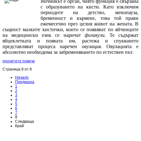
Яйчникът е орган, чиято функция е свързана
с образуването на кисти. Като изключим
периодите на детство, менопауза,
бременност и кърмене, това той прави
ежемесечно през целия живот на жената. В
същност малките кистички, които се появяват по яйчниците
на медицински език се наричат
фоликули
. Те съдържат
яйцеклетката и появата им, растежа и спукването
представляват процеса наречен
овулация.
Овулацията е
абсолютно необходима за забременяването по естествен път.
прочетете повече
Страница 8 от 8
Начало
Предишна
1
2
3
4
5
6
7
8
Следваща
Край