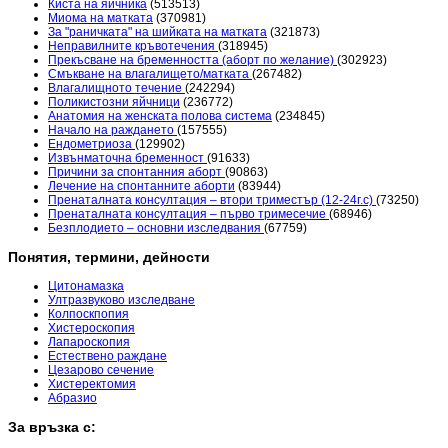
Киста на яйчника
(513513)
Миома на матката
(370981)
За "раничката" на шийката на матката
(321873)
Неправилните кръвотечения
(318945)
Прекъсване на бременността (аборт по желание)
(302923)
Смъкване на влагалището/матката
(267482)
Влагалищното течение
(242294)
Поликистозни яйчници
(236772)
Анатомия на женската полова система
(234845)
Начало на раждането
(157555)
Ендометриоза
(129902)
Извънматочна бременност
(91633)
Причини за спонтанния аборт
(90863)
Лечение на спонтанните аборти
(83944)
Пренаталната консултация – втори триместър (12-24г.с)
(73250)
Пренаталната консултация – първо тримесечие
(68946)
Безплодието – основни изследвания
(67759)
Понятия, термини, дейности
Цитонамазка
Ултразвуково изследване
Колпоскпопия
Хистероскопия
Лапароскопия
Естествено раждане
Цезарово сечение
Хистеректомия
Абразио
За връзка с: