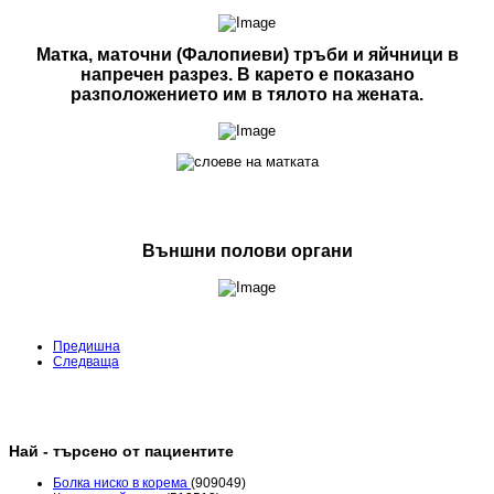
Матка, маточни (Фалопиеви) тръби и яйчници в
напречен разрез. В карето е показано
разположението им в тялото на жената.
Външни полови органи
Предишна
Следваща
Най - търсено от пациентите
Болка ниско в корема
(909049)