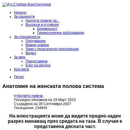
Начало
За пациенти
Научете повече за...
Въпроси и отговори
Бременност
Гинекологични заболявания
За специалисти
Проучвания
Важни новини
Теми с практическо приложение
Видео
За мен
Представяне
Блог на автора
Контакти
Печат
Анатомия на женската полова система
в
Научете повече
Последно обновена на 19 Март 2023
Създадена на 30 Септември 2007
Посещения: 234845
На илюстрацията може да видите предно-заден
разрез минаващ през средата на таза. В случая е
представена дясната част.