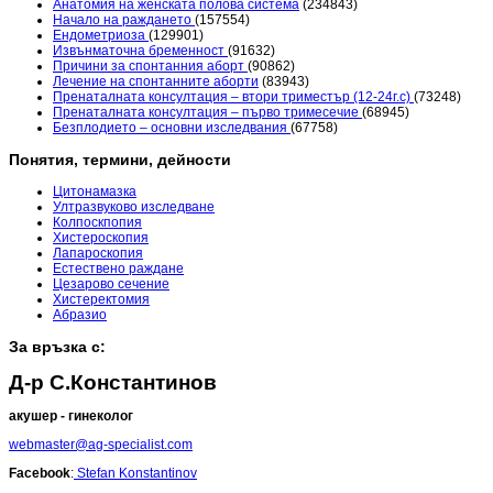
Анатомия на женската полова система
(234843)
Начало на раждането
(157554)
Ендометриоза
(129901)
Извънматочна бременност
(91632)
Причини за спонтанния аборт
(90862)
Лечение на спонтанните аборти
(83943)
Пренаталната консултация – втори триместър (12-24г.с)
(73248)
Пренаталната консултация – първо тримесечие
(68945)
Безплодието – основни изследвания
(67758)
Понятия, термини, дейности
Цитонамазка
Ултразвуково изследване
Колпоскпопия
Хистероскопия
Лапароскопия
Естествено раждане
Цезарово сечение
Хистеректомия
Абразио
За връзка с:
Д-р С.Константинов
акушер - гинеколог
webmaster@ag-specialist.com
Facebook
:
Stefan Konstantinov