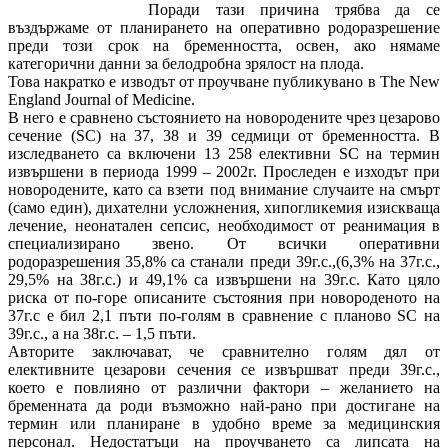
Поради тази причина трябва да се
въздържаме от планирането на оперативно родоразрешение
преди този срок на бременността, освен, ако нямаме
категорични данни за белодробна зрялост на плода.
Това накратко е изводът от проучване публикувано в The New
England Journal of Medicine.
В него е сравнено състоянието на новородените чрез цезарово
сечение (SC) на 37, 38 и 39 седмици от бременността. В
изследването са включени 13 258 елективни SC на термин
извършени в периода 1999 – 2002г. Проследен е изходът при
новородените, като са взети под внимание случаите на смърт
(само един), дихателни усложнения, хипогликемия изискваща
лечение, неонатален сепсис, необходимост от реанимация в
специализирано звено. От всички оперативни
родоразрешения 35,8% са станали преди 39г.с.,(6,3% на 37г.с.,
29,5% на 38г.с.) и 49,1% са извършени на 39г.с. Като цяло
риска от по-горе описаните състояния при новороденото на
37г.с е бил 2,1 пъти по-голям в сравнение с планово SC на
39г.с., а на 38г.с. – 1,5 пъти.
Авторите заключават, че сравнително голям дял от
елективните цезарови сечения се извършват преди 39г.с.,
което е повлияно от различни фактори – желанието на
бременната да роди възможно най-рано при достигане на
термин или планиране в удобно време за медицинския
персонал. Недостатъци на проучването са липсата на