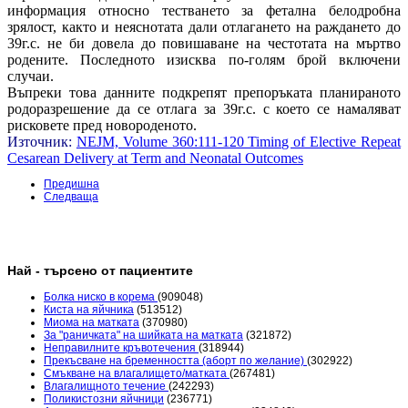
информация относно тестването за фетална белодробна
зрялост, както и неяснотата дали отлагането на раждането до
39г.с. не би довела до повишаване на честотата на мъртво
родените. Последното изисква по-голям брой включени
случаи.
Въпреки това данните подкрепят препоръката планираното
родоразрешение да се отлага за 39г.с. с което се намаляват
рисковете пред новороденото.
Източник:
NEJM, Volume 360:111-120 Timing of Elective Repeat
Cesarean Delivery at Term and Neonatal Outcomes
Предишна
Следваща
Най - търсено от пациентите
Болка ниско в корема
(909048)
Киста на яйчника
(513512)
Миома на матката
(370980)
За "раничката" на шийката на матката
(321872)
Неправилните кръвотечения
(318944)
Прекъсване на бременността (аборт по желание)
(302922)
Смъкване на влагалището/матката
(267481)
Влагалищното течение
(242293)
Поликистозни яйчници
(236771)