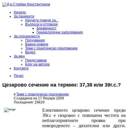
Начало
За пациенти
Научете повече за...
Въпроси и отговори
Бременност
Гинекологични заболявания
За специалисти
Проучвания
Важни новини
Теми с практическо приложение
Видео
За мен
Представяне
Блог на автора
Контакти
Печат
Цезарово сечение на термин: 37,38 или 39г.с.?
в
Теми с практическо приложение
Създадена на 17 Януари 2009
Посещения: 29629
Елективното цезарово сечение преди
39г.с е свързано с повишена честота на
неблагоприятните прояви при
новороденото – дихателни или други.