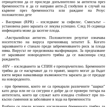
отрицателни да се проследи допълнително за антитела през
бременността и да се направи анти-Д глобулин в случай на
кървене през бременността или раждане на Резус
положително дете
-
Васерман (RPR) – изследване за сифилис. Смисълът –
установена рано заразата се лекува успешно. След 16 седмица
инфекцията може да засегне плода.
-
Австралийски антиген. Положителен резултат означава
носителство на вируса причиняващ хепатит Б. Когато
заразяването е станало преди забременяването риск за плода
няма. Вирусът не предизвиква малформации. За предпазване
от заразяване новороденото трябва да се ваксинира след
раждането.
-
HIV – изследването за СПИН е препоръчително. Бременните
трябва да се насърчават да го правят, защото могат да бъдат
взети мерки намаляващи възможността заразата да се предаде
на новороденото.
- при бременни, които не са прекарали различните "шарки"
като деца или не са сигурни е добре да се провери титъра на
антителата, които ще служат като изходна стойност при по-
късни съмнения за заболяване в хода на бременността
Разбира се преди всички изследвания бременната трябва да