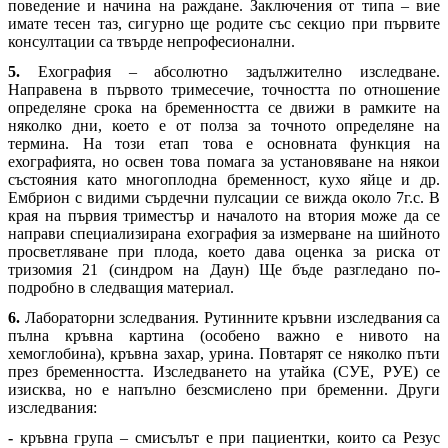
поведение и начина на раждане. Заключения от типа – вие
имате тесен таз, сигурно ще родите със секцио при първите
консултации са твърде непрофесионални.
5.
Ехография – абсолютно задължително изследване.
Направена в първото тримесечие, точността по отношение
определяне срока на бременността се движи в рамките на
няколко дни, което е от полза за точното определяне на
термина. На този етап това е основната функция на
ехографията, но освен това помага за установяване на някои
състояния като многоплодна бременност, кухо яйце и др.
Ембрион с видими сърдечни пулсации се вижда около 7г.с. В
края на първия триместър и началото на втория може да се
направи специализирана ехография за измерване на шийното
просветляване при плода, което дава оценка за риска от
тризомия 21 (синдром на Даун) Ще бъде разгледано по-
подробно в следващия материал.
6.
Лабораторни зследвания. Рутинните кръвни изследвания са
пълна кръвна картина (особено важно е нивото на
хемоглобина), кръвна захар, урина. Повтарят се няколко пъти
през бременността. Изследването на утайка (СУЕ, РУЕ) се
изисква, но е напълно безсмислено при бременни. Други
изследвания:
-
кръвна група – смисълът е при пациентки, които са Резус