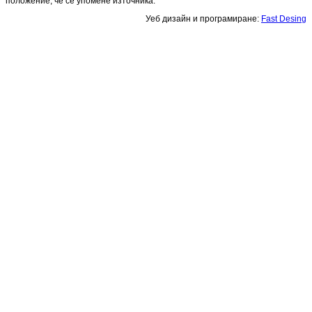
положение, че се упомене източника.
Уеб дизайн и програмиране:
Fast Desing