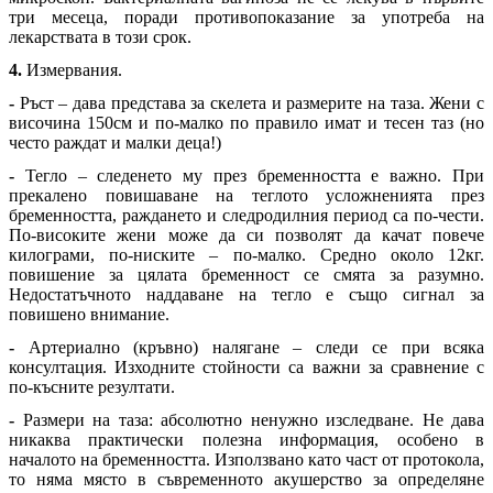
три месеца, поради противопоказание за употреба на
лекарствата в този срок.
4.
Измервания.
-
Ръст – дава представа за скелета и размерите на таза. Жени с
височина 150см и по-малко по правило имат и тесен таз (но
често раждат и малки деца!)
-
Тегло – следенето му през бременността е важно. При
прекалено повишаване на теглото усложненията през
бременността, раждането и следродилния период са по-чести.
По-високите жени може да си позволят да качат повече
килограми, по-ниските – по-малко. Средно около 12кг.
повишение за цялата бременност се смята за разумно.
Недостатъчното наддаване на тегло е също сигнал за
повишено внимание.
-
Артериално (кръвно) налягане – следи се при всяка
консултация. Изходните стойности са важни за сравнение с
по-късните резултати.
-
Размери на таза: абсолютно ненужно изследване. Не дава
никаква практически полезна информация, особено в
началото на бременността. Използвано като част от протокола,
то няма място в съвременното акушерство за определяне