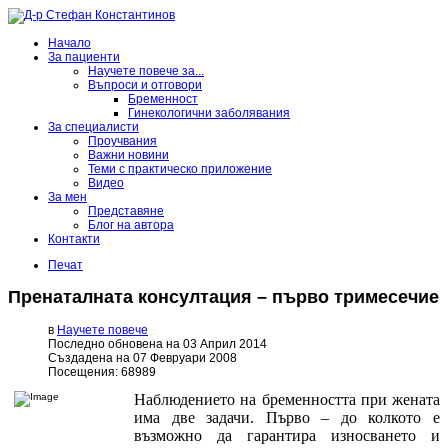
Начало
За пациенти
Научете повече за...
Въпроси и отговори
Бременност
Гинекологични заболявания
За специалисти
Проучвания
Важни новини
Теми с практическо приложение
Видео
За мен
Представяне
Блог на автора
Контакти
Печат
Пренаталната консултация – първо тримесечие
в
Научете повече
Последно обновена на 03 Април 2014
Създадена на 07 Февруари 2008
Посещения: 68989
Наблюдението на бременността при жената
има две задачи. Първо – до колкото е
възможно да гарантира износването и