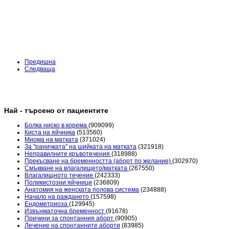
Предишна
Следваща
Най - търсено от пациентите
Болка ниско в корема
(909099)
Киста на яйчника
(513560)
Миома на матката
(371024)
За "раничката" на шийката на матката
(321918)
Неправилните кръвотечения
(318988)
Прекъсване на бременността (аборт по желание)
(302970)
Смъкване на влагалището/матката
(267550)
Влагалищното течение
(242333)
Поликистозни яйчници
(236809)
Анатомия на женската полова система
(234888)
Начало на раждането
(157598)
Ендометриоза
(129945)
Извънматочна бременност
(91678)
Причини за спонтанния аборт
(90905)
Лечение на спонтанните аборти
(83985)