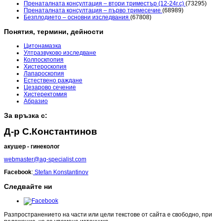
Пренаталната консултация – втори триместър (12-24г.с)
(73295)
Пренаталната консултация – първо тримесечие
(68989)
Безплодието – основни изследвания
(67808)
Понятия, термини, дейности
Цитонамазка
Ултразвуково изследване
Колпоскпопия
Хистероскопия
Лапароскопия
Естествено раждане
Цезарово сечение
Хистеректомия
Абразио
За връзка с:
Д-р С.Константинов
акушер - гинеколог
webmaster@ag-specialist.com
Facebook
:
Stefan Konstantinov
Следвайте ни
Разпространението на части или цели текстове от сайта е свободно, при