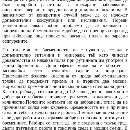
бъде подробно разпитана за прекарани заболявания,
операции, алергии и вредни навици,приемани лекарства. В
зависимост от конкретния случай може да се наложат
допълнителни консултации или изследвания. Поради
тенденцията някои зъбни проблеми да се влошават с
напредване на бременността е добре да се препоръча преглед
при зъболекар, още повече че такъв се полага на здравно
осигурените.
На този етап от бременността не е нужно да се дават
допълнително витамини и минерали, тъй като липсват
доказателства за някаква полза при рутинната им употреба в
ранна бременност. Дори ефекта може да е обратен –
засилвайки често срещаното гадене и повръщане.
Приемащите фолиева киселина от преди забременяването
трябва да продължат приема и в първите два месеца.
Нормалната бременност не изисква никаква специална диета.
Кафето трябва да се ограничи до 1-2 чаши дневно, алкохолът е
добре да се избягва в първите три месеца в каквото и да е
количество.Половите контакти не са забранени, стига да не
причиняват болка или кървене. Бременността не е причина
сама по себе си жената да не работи. Личното ми впечатление
е, че дори работата се отразява добре на психиката и тонуса на
бременните. Разбира се, стига да не е свързана с тежък труд,
дълги пътувания, работа в токсична среда и нощни смени. В