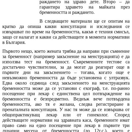
раждането на здраво дете. Второ – да
гарантира здравето на майката през
бременността и раждането.
В следващите материали ще се опитам на
кратко да опиша какви консултации и изследвания се
извършват по време на бременността, какъв е техния смисъл,
защо се налагат и какви са действащите в момента нормативи
в България.
Първото нещо, което жената трябва да направи при съмнение
за бременност (например закъснение на менструацията) е да
използва тест на бременност. Съвременните тестове са
достатъчно чувствителни, за да могат да реагират още в
първите дни на закъснението – тогава, когато още е
невъзможно бременността да бъде установена с ултразвук.
Едва около седмица след закъснението на менструацията
бременността може да се установи с ехограф, т.е. по-ранно
посещение при лекар с единствена цел потвърждение на
бременността е безпредметно. Веднъж вече потвърдена
бременността, ако тя е желана, следва регистриране в
пренаталната консултация. У нас тя може да се извършва от
общопрактикуващ лекар или от гинеколог. Според
действащите нормативи на здравната каса, бременните имат
право само на едно посещение при лекар в първите три
лунарни месеца от бременността (до 12г.с.), което е