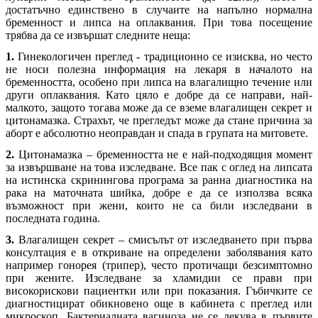
достатъчно единствено в случаите на напълно нормална
бременност и липса на оплаквания. При това посещение
трябва да се извършат следните неща:
1.
Гинекологичен преглед - традиционно се изисква, но често
не носи полезна информация на лекаря в началото на
бременността, особено при липса на влагалищно течение или
други оплаквания. Като цяло е добре да се направи, най-
малкото, защото тогава може да се вземе влагалищен секрет и
цитонамазка. Страхът, че прегледът може да стане причина за
аборт е абсолютно неоправдан и спада в групата на митовете.
2.
Цитонамазка – бременността не е най-подходящия момент
за извършване на това изследване. Все пак с оглед на липсата
на истинска скринингова програма за ранна диагностика на
рака на маточната шийка, добре е да се използва всяка
възможност при жени, които не са били изследвани в
последната година.
3.
Влагалищен секрет – смисълът от изследването при първа
консултация е в откриване на определени заболявания като
например гонорея (трипер), често протичащи безсимптомно
при жените. Изследване за хламидии се прави при
високорискови пациентки или при показания. Гъбичките се
диагностицират обикновено още в кабинета с преглед или
микроскоп. Бактериалната вагиноза не се лекува в първите