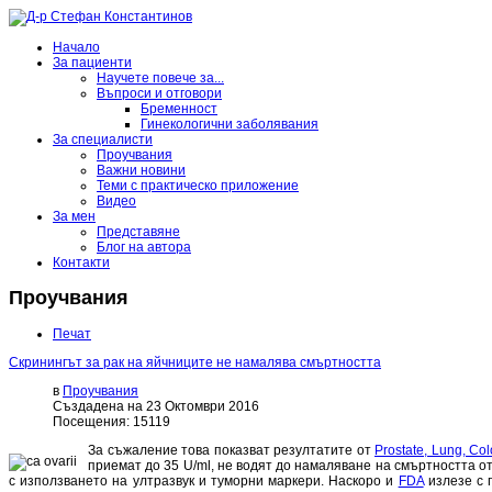
Начало
За пациенти
Научете повече за...
Въпроси и отговори
Бременност
Гинекологични заболявания
За специалисти
Проучвания
Важни новини
Теми с практическо приложение
Видео
За мен
Представяне
Блог на автора
Контакти
Проучвания
Печат
Скринингът за рак на яйчниците не намалява смъртността
в
Проучвания
Създадена на 23 Октомври 2016
Посещения: 15119
За съжаление това показват резултатите от
Prostate, Lung, Co
приемат до 35 U/ml, не водят до намаляване на смъртността 
с използването на ултразвук и туморни маркери. Наскоро и
FDA
излезе с 