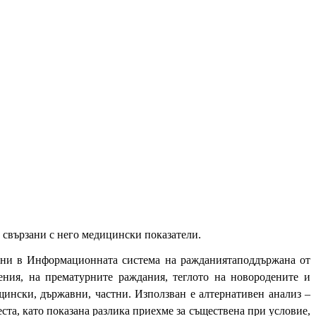
 свързани с него медицински показатели.
рани в Информационната система на ражданията
поддържана от
ения, на прематурните раждания, теглото на новородените и
ински, държавни, частни. Използван е алтернативен анализ –
еста, като показана разлика приехме за съществена при условие,