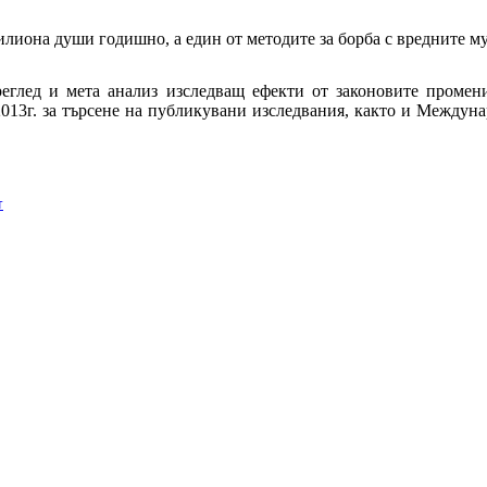
лиона души годишно, а един от методите за борба с вредните му 
реглед и мета анализ изследващ ефекти от законовите промен
013г. за търсене на публикувани изследвания, както и Междун
т