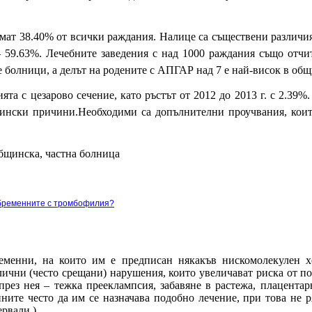
аемат 38.40% от всички раждания. Налице са съществени различ
–
59
.
63%
. Лечебните заведения с над 1000 раждания също отчи
те болници, а делът на родените с АПГАР над 7 е най-висок в об
та с цезарово сечение, като ръстът от 2012 до 2013 г. с 2.39
цински причини.
Необходими са допълнителни проучвания, коит
общинска, частна болница
 бременните с тромбофилия?
ременни, на които им е предписан някакъв нискомолекулен х
ични (често срещани) нарушения, които увеличават риска от по
рез нея – тежка прееклампсия, забавяне в растежа, плацента
ите често да им се назначава подобно лечение, при това не р
рвали )