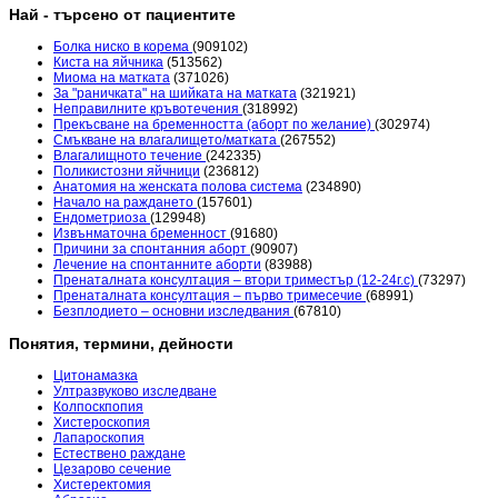
Най - търсено от пациентите
Болка ниско в корема
(909102)
Киста на яйчника
(513562)
Миома на матката
(371026)
За "раничката" на шийката на матката
(321921)
Неправилните кръвотечения
(318992)
Прекъсване на бременността (аборт по желание)
(302974)
Смъкване на влагалището/матката
(267552)
Влагалищното течение
(242335)
Поликистозни яйчници
(236812)
Анатомия на женската полова система
(234890)
Начало на раждането
(157601)
Ендометриоза
(129948)
Извънматочна бременност
(91680)
Причини за спонтанния аборт
(90907)
Лечение на спонтанните аборти
(83988)
Пренаталната консултация – втори триместър (12-24г.с)
(73297)
Пренаталната консултация – първо тримесечие
(68991)
Безплодието – основни изследвания
(67810)
Понятия, термини, дейности
Цитонамазка
Ултразвуково изследване
Колпоскпопия
Хистероскопия
Лапароскопия
Естествено раждане
Цезарово сечение
Хистеректомия