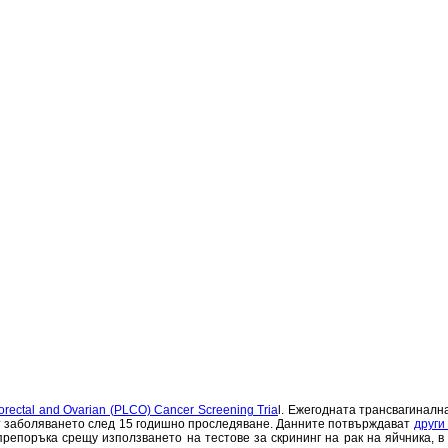
lorectal and Ovarian (PLCO) Cancer Screening Tria
l. Ежегодната трансвагиналн
от заболяването след 15 годишно проследяване. Данните потвърждават
други
препоръка срещу използването на тестове за скрининг на рак на яйчника, в