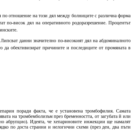
ия по отношение на този дял между болниците с различна форма
тат по-висок дял на оперативното родоразрешение. Процентът
щинските.
%. Липсват данни значително по-високият дял на абдоминалното
о да обективизират причините и последиците от промяната в
епарин поради факта, че е установена тромбофилия. Самата
явата на тромбемболизъм през бременността, от загубата й или
рно абрупцио). Идеята, че хепариновите инжекции ще намалят
ядко по доста странни и нелогични схеми (през ден, два пъти