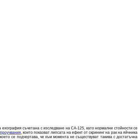
а ехография съчетана с изследване на CA-125, като нормални стойности се
 проучвания
, които показват липсата на ефект от скрининг на рак на яйчника
 което се подчертава, че към момента не съществуват такива с достатъчна