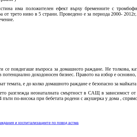
стина има положителен ефект върху бременните с тромбофи
а от трето ниво в 5 страни. Проведено е за периода 2000- 2012г
ечение.
и се повдигаше въпроса за домашното раждане. Не толкова, кат
 потенциално доходоносен бизнес. Правото на избор е основно, 
ат темата, е до колко домашното раждане е безопасно за майката
ето разглежда неонаталната смъртност в САЩ в зависимост от 
4 пъти по-висока при бебетата родени с акушерка у дома , спрям
ждания и хоспитализациите по повод астма