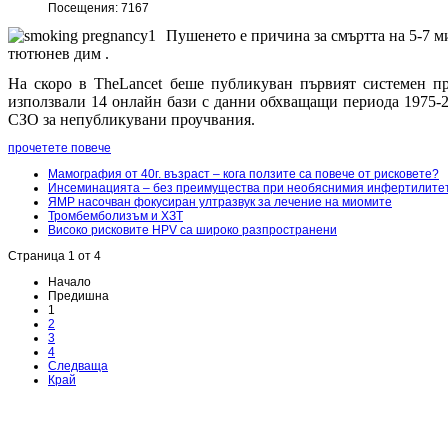
Посещения: 7167
Пушенето е причина за смъртта на 5-7 ми
тютюнев дим .
На скоро в TheLancet беше публикуван първият системен п
използвали 14 онлайн бази с данни обхващащи периода 1975-2
СЗО за непубликувани проучвания.
прочетете повече
Мамография от 40г. възраст – кога ползите са повече от рисковете?
Инсеминацията – без преимущества при необяснимия инфертилите
ЯМР насочван фокусиран ултразвук за лечение на миомите
Тромбемболизъм и ХЗТ
Високо рисковите HPV са широко разпространени
Страница 1 от 4
Начало
Предишна
1
2
3
4
Следваща
Край