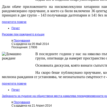
Дали обаче приложението на нискомолекулни хепарини наи
рандомизирано проучване, в което са били включени 36 център
принцип в две групи – 143 получаващи далтепарин и 141 без л
прочетете повече
Печат
Рискове при раждането в къщи
в
Проучвания
Създадена на 05 Май 2014
Посещения: 17806
В последните години у нас на няколко път
групи, опитващи да намерят пространство в
Основната дискусия, която винаги съпътств
На скоро беше публикувано проучване, ко
милиона раждания се установява, че неонаталната смъртност е 
прочетете повече
Печат
Забраната за пушене на обществени места намалява преждевременните ра
в
Проучвания
Създадена на 21 Април 2014