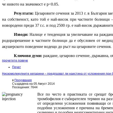
че нивото на значимост е р<0.05.
Резултати:
Цезаровите сечения за 2013 г. в България з
на собственост, като той е най-висок при частните болници 
новородени преди 37 г.с. и под 2500 гр. е най-висок държавни
Изводи:
Налице е тенденция за увеличаване на раждания
родоразрешение в частните болници да е обусловен от меди
акушерското поведение водещо до ръст на цезаровите сечения.
Ключови думи:
раждане, цезарово сечение, държавна, 
прочетете повече
Печат
Нискомолекулните хепарини – предпазват ли наистина от усложнения при
в
Проучвания
Създадена на 05 Август 2014
Посещения: 7644
Все по често в практиката се срещат б
тромбофилия е събирателен термин на разл
от определени усложнения появяващи се п
подобни усложнения е причина на бременн
седмично и подобни неаргументирани инте