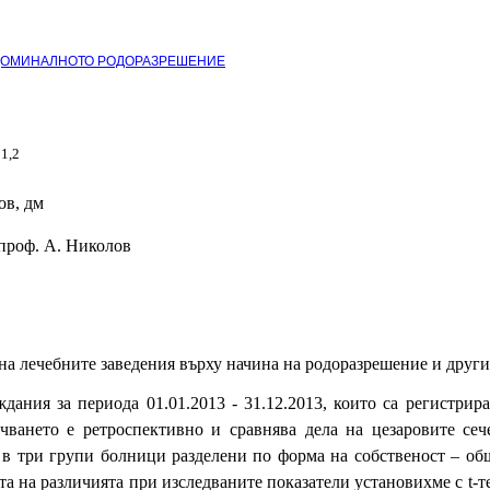
БДОМИНАЛНОТО РОДОРАЗРЕШЕНИЕ
1,2
в
ов, дм
 проф. А. Николов
на лечебните заведения върху начина на родоразрешение и други
дания за периода 01.01.2013 - 31.12.2013, които са регистри
ването е ретроспективно и сравнява дела на цезаровите сеч
в три групи болници разделени по форма на собственост – общ
та на различията при изследваните показатели установихме с
t
-т