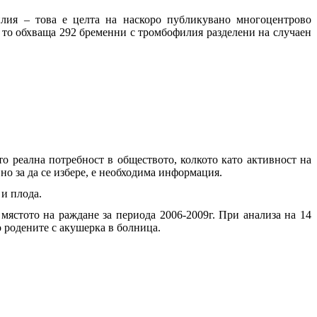
лия – това е целта на наскоро публикувано многоцентрово
, то обхваща 292 бременни с тромбофилия разделени на случаен
о реална потребност в обществото, колкото като активност на
но за да се избере, е необходима информация.
 и плода.
мястото на раждане за периода 2006-2009г. При анализа на 14
о родените с акушерка в болница.