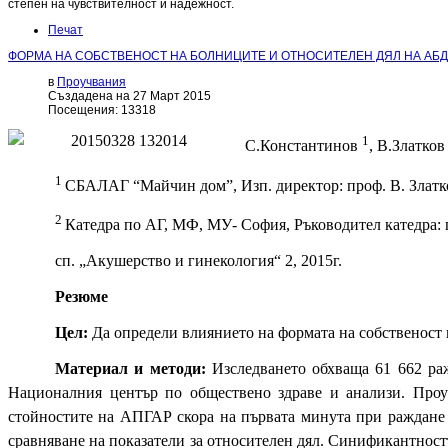
степен на чувствителност и надежност.
Печат
ФОРМА НА СОБСТВЕНОСТ НА БОЛНИЦИТЕ И ОТНОСИТЕЛЕН ДЯЛ НА А
в
Проучвания
Създадена на 27 Март 2015
Посещения: 13318
1
С
.
Константинов
, В
.
Златко
1
СБАЛАГ “Майчин дом”, Изп. директор: проф. В. Златк
2
Катедра по АГ, МФ, МУ- София, Ръководител катедра:
сп. „Акушерство и гинекология“ 2, 2015г.
Резюме
Цел:
Да определи влиянието на формата на собственост 
Материал и методи:
Изследването обхваща 61 662 раж
Националния център по обществено здраве и анализи. Проуч
стойностите на АПГАР скора на първата минута при раждане 
сравняване на показатели за относителен дял. Синификантност