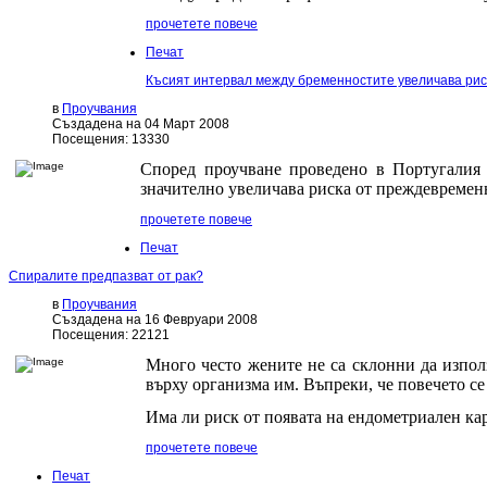
прочетете повече
Печат
Късият интервал между бременностите увеличава ри
в
Проучвания
Създадена на 04 Март 2008
Посещения: 13330
Според проучване проведено в Португали
значително увеличава риска от преждевремен
прочетете повече
Печат
Спиралите предпазват от рак?
в
Проучвания
Създадена на 16 Февруари 2008
Посещения: 22121
Много често жените не са склонни да изпол
върху организма им. Въпреки, че повечето се 
Има ли риск от появата на ендометриален ка
прочетете повече
Печат