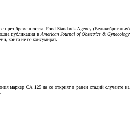
фе през бременността. Food Standards Agency (Великобритания)
орошна публикация в
American Journal of Obstetrics & Gynecology
ени, които не го консумират.
ния маркер CA 125 да се открият в ранен стадий случаите на
.