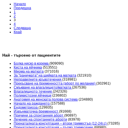
Начало
Предишна
1
2
3
4
Следваща
Край
Най - търсено от пациентите
Болка ниско в корема
(909090)
Киста на яйчника
(513551)
Миома на матката
(371016)
За "раничката" на шийката на матката
(321910)
Неправилните кръвотечения
(318981)
Прекъсване на бременността (аборт по желание)
(302961)
Смъкване на влагалището/матката
(267536)
Влагалищното течение
(242326)
Поликистозни яйчници
(236802)
Анатомия на женската полова система
(234880)
Начало на раждането
(157588)
Ендометриоза
(129935)
Извънматочна бременност
(91668)
Причини за спонтанния аборт
(90897)
Лечение на спонтанните аборти
(83978)
Пренаталната консултация – втори триместър (12-24г.с)
(73285)
Пренаталната консултация – първо тримесечие
(68980)