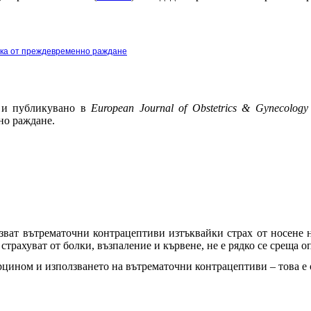
ска от преждевременно раждане
я и публикувано в
European Journal of Obstetrics & Gynecology
но раждане.
зват вътрематочни контрацептиви изтъквайки страх от носене 
страхуват от болки, възпаление и кървене, не е рядко се среща о
рцином и използването на вътрематочни контрацептиви – това е