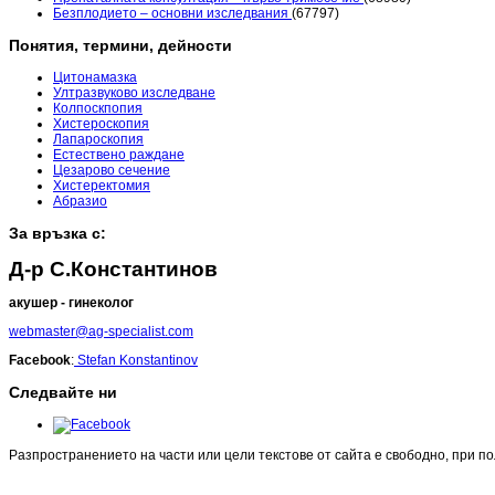
Безплодието – основни изследвания
(67797)
Понятия, термини, дейности
Цитонамазка
Ултразвуково изследване
Колпоскпопия
Хистероскопия
Лапароскопия
Естествено раждане
Цезарово сечение
Хистеректомия
Абразио
За връзка с:
Д-р С.Константинов
акушер - гинеколог
webmaster@ag-specialist.com
Facebook
:
Stefan Konstantinov
Следвайте ни
Разпространението на части или цели текстове от сайта е свободно, при п