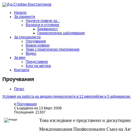
Начало
За пациенти
Научете повече за...
Въпроси и отговори
Бременност
Гинекологични заболявания
За специалисти
Проучвания
Важни новини
Теми с практическо приложение
Видео
За мен
Представяне
Блог на автора
Контакти
Проучвания
Печат
Условия на работа на акушер-гинеколозите в 12 европейски и 5 африкански
в
Проучвания
Създадена на 13 Март 2008
Посещения: 21307
Това изследване е представено и дискутиран
Международния Професионален Съюз на Аку