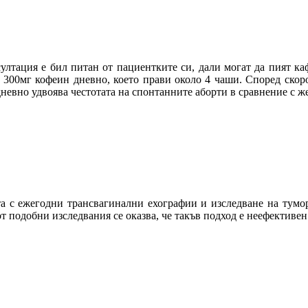
ултация е бил питан от пациентките си, дали могат да пият ка
т 300мг кофеин дневно, което прави около 4 чаши. Според ск
 дневно удвоява честотата на спонтанните аборти в сравнение с ж
 с ежегодни трансвагинални ехографии и изследване на тумор
т подобни изследвания се оказва, че такъв подход е неефективен