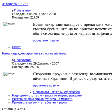
За кафето: "+" и "-"
в
Проучвания
Създадена на 28 Януари 2008
Посещения: 21709
Всеки лекар занимаващ се с пренатална конс
съветва бременните да не приемат повече о
обаче се оказва, че доза от над 200мг кофеин
прочетете повече
Печат
Няма надежден скрининг за рака на яйчника
в
Проучвания
Създадена на 29 Декември 2007
Посещения: 25036
Скорошно проучване разглежда възможността
яйчников карцином. В унисон с резултатите о
прочетете повече
Серклажът - може би ефективен
Наднорменото тегло и риска от мъртво раждане
Рисковите фактори за руптура на матката
Противозачатъчните таблетки и ракът
Страница 3 от 4