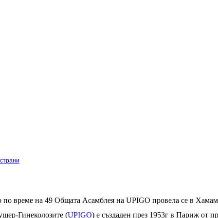
 страни
о по време на 49 Общата Асамблея на UPIGO провела се в Хамаме
шер-Гинеколозите (
UPIGO
) е създаден през 1953г в Париж от 