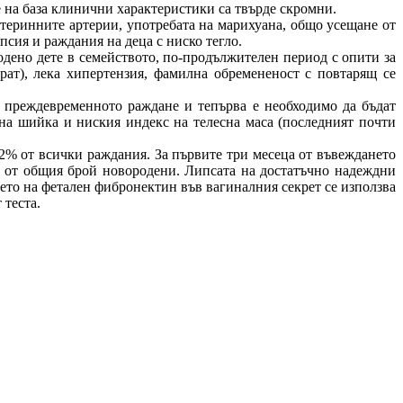
 на база клинични характеристики са твърде скромни.
теринните артерии, употребата на марихуана, общо усещане от
мпсия и раждания на деца с ниско тегло.
дено дете в семейството, по-продължителен период с опити за
рат), лека хипертензия, фамилна обремененост с повтарящ се
а преждевременното раждане и тепърва е необходимо да бъдат
а шийка и ниския индекс на телесна маса (последният почти
2% от всички раждания. За първите три месеца от въвеждането
9% от общия брой новородени. Липсата на достатъчно надеждни
то на фетален фибронектин във вагиналния секрет се използва
 теста.