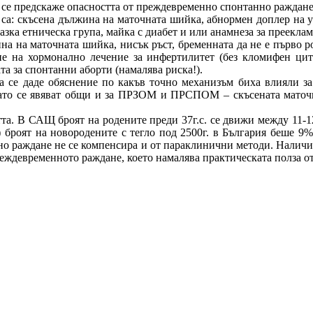
а се предскаже опасността от преждевременно спонтанно раждане
а: скъсена дължина на маточната шийка, абнормен доплер на у
казка етническа група, майка с диабет и или анамнеза за преекла
 на маточната шийка, нисък ръст, бременната да не е първо ро
ие на хормонално лечение за инфертилитет (без кломифен цит
та за спонтанни аборти (намалява риска!).
да се даде обяснение по какъв точно механизъм биха влияли з
 като се явяват общи и за ПРЗОМ и ПРСПОМ – скъсената маточн
а. В САЩ броят на родените преди 37г.с. се движи между 11-1
) броят на новородените с тегло под 2500г. в България беше 
о раждане не се компенсира и от параклинични методи. Наличие
преждевременното раждане, което намалява практическата полза от