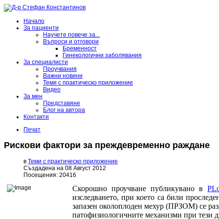
Начало
За пациенти
Научете повече за...
Въпроси и отговори
Бременност
Гинекологични заболявания
За специалисти
Проучвания
Важни новини
Теми с практическо приложение
Видео
За мен
Представяне
Блог на автора
Контакти
Печат
Рискови фактори за преждевременно раждане
в
Теми с практическо приложение
Създадена на 08 Август 2012
Посещения: 20416
Скорошно проучване публикувано в
PL
изследването, при което са били прослед
запазен околоплоден мехур (ПРЗОМ) се раз
патофизиологичните механизми при тези дв