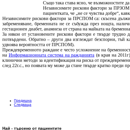
Също така става ясно, че възможностите д
Независимите рискови фактори за ПРЗОМ с
пациентката, че „не се чувства добре“, кав
Независимите рискови фактори за ПРСПОМ са: скъсена дължина
забременяване, бременната не се събужда през нощта, налич
гестационен диабет, анамнеза от страна на майката на бременна
За някои от установените рискови фактори е твърде трудно 
потвърдени. Обратно – други два изглеждат безспорни, тъй
удвоява вероятността от ПРСПОМ).
Преждевременното раждане е често усложнение на бременностт
на
Информационната система на ражданията
(в края на 2011г
клинични методи за идентификация на риска от преждевременн
след 22г.с., но появата му може да стане твърде кратко преди 
Предишна
Следваща
Най - търсено от пациентите