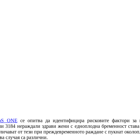
oS ONE
се опитва да идентифицира рисковите фактори за п
ени 3184 нераждали здрави жени с едноплодна бременност става
личават от тези при преждевременното раждане с пукнат околоп
а случая са различни.