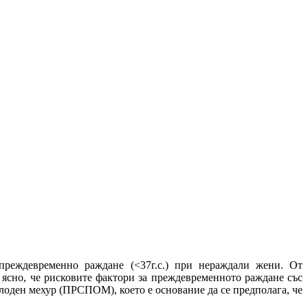
реждевременно раждане (<37г.с.) при нераждали жени. От
 ясно, че рисковите фактори за преждевременното раждане със
лоден мехур (ПРСПОМ), което е основание да се предполага, че