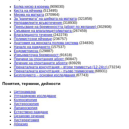
Болка ниско в корема
(909030)
Киста на яйчника
(513495)
Миома на матката
(370964)
За "раничката" на шийката на матката
(321858)
Неправилните кръвотечения
(318930)
Прекъсване на бременността (аборт по желание)
(302908)
Смъкване на влагалището/матката
(267459)
Влагалищното течение
(242278)
Поликистозни яйчници
(236757)
Анатомия на женската полова система
(234830)
Начало на раждането
(157537)
Ендометриоза
(129887)
Извънматочна бременност
(91618)
Причини за спонтанния аборт
(90847)
Лечение на спонтанните аборти
(83929)
Пренаталната консултация – втори триместър (12-24г.с)
(73234)
Пренаталната консултация – първо тримесечие
(68931)
Безплодието – основни изследвания
(67743)
Понятия, термини, дейности
Цитонамазка
Ултразвуково изследване
Колпоскпопия
Хистероскопия
Лапароскопия
Естествено раждане
Цезарово сечение
Хистеректомия
Абразио