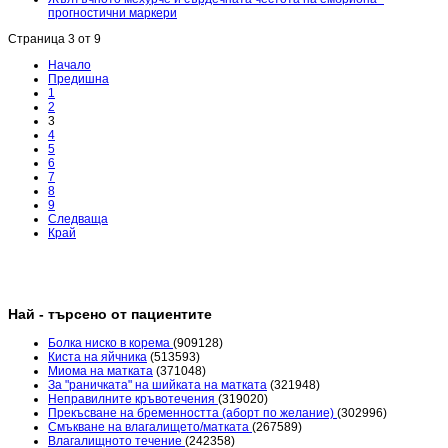
прогностични маркери
Страница 3 от 9
Начало
Предишна
1
2
3
4
5
6
7
8
9
Следваща
Край
Най - търсено от пациентите
Болка ниско в корема
(909128)
Киста на яйчника
(513593)
Миома на матката
(371048)
За "раничката" на шийката на матката
(321948)
Неправилните кръвотечения
(319020)
Прекъсване на бременността (аборт по желание)
(302996)
Смъкване на влагалището/матката
(267589)
Влагалищното течение
(242358)