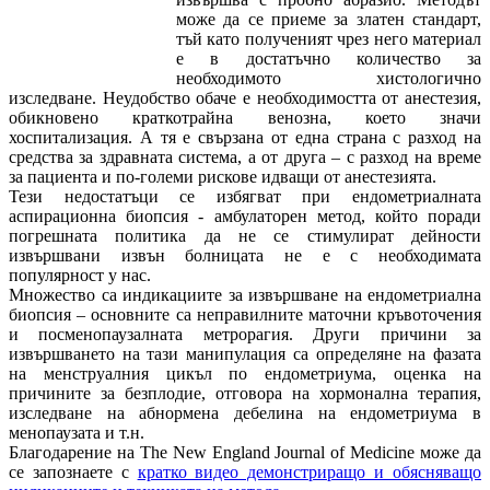
може да се приеме за златен стандарт,
тъй като полученият чрез него материал
е в достатъчно количество за
необходимото хистологично
изследване. Неудобство обаче е необходимостта от анестезия,
обикновено краткотрайна венозна, което значи
хоспитализация. А тя е свързана от една страна с разход на
средства за здравната система, а от друга – с разход на време
за пациента и по-големи рискове идващи от анестезията.
Тези недостатъци се избягват при ендометриалната
аспирационна биопсия - амбулаторен метод, който поради
погрешната политика да не се стимулират дейности
извършвани извън болницата не е с необходимата
популярност у нас.
Множество са индикациите за извършване на ендометриална
биопсия – основните са неправилните маточни кръвоточения
и посменопаузалната метрорагия. Други причини за
извършването на тази манипулация са определяне на фазата
на менструалния цикъл по ендометриума, оценка на
причините за безплодие, отговора на хормонална терапия,
изследване на абнормена дебелина на ендометриума в
менопаузата и т.н.
Благодарение на The New England Journal of Medicine може да
се запознаете с
кратко видео демонстриращо и обясняващо