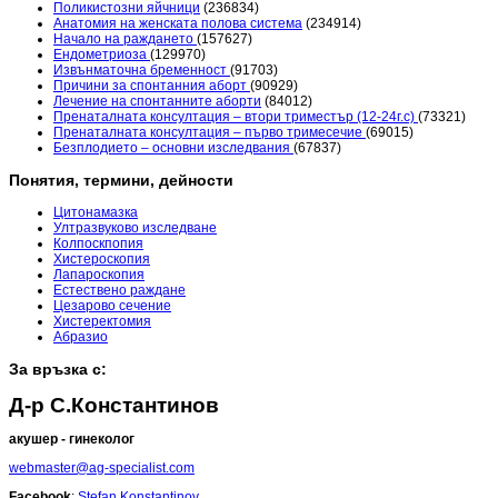
Поликистозни яйчници
(236834)
Анатомия на женската полова система
(234914)
Начало на раждането
(157627)
Ендометриоза
(129970)
Извънматочна бременност
(91703)
Причини за спонтанния аборт
(90929)
Лечение на спонтанните аборти
(84012)
Пренаталната консултация – втори триместър (12-24г.с)
(73321)
Пренаталната консултация – първо тримесечие
(69015)
Безплодието – основни изследвания
(67837)
Понятия, термини, дейности
Цитонамазка
Ултразвуково изследване
Колпоскпопия
Хистероскопия
Лапароскопия
Естествено раждане
Цезарово сечение
Хистеректомия
Абразио
За връзка с:
Д-р С.Константинов
акушер - гинеколог
webmaster@ag-specialist.com
Facebook
:
Stefan Konstantinov