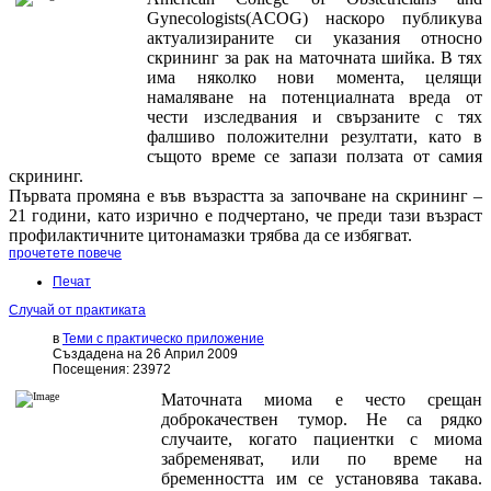
Gynecologists(ACOG) наскоро публикува
актуализираните си указания относно
скрининг за рак на маточната шийка. В тях
има няколко нови момента, целящи
намаляване на потенциалната вреда от
чести изследвания и свързаните с тях
фалшиво положителни резултати, като в
същото време се запази ползата от самия
скрининг.
Първата промяна е във възрастта за започване на скрининг –
21 години, като изрично е подчертано, че преди тази възраст
профилактичните цитонамазки трябва да се избягват.
прочетете повече
Печат
Случай от практиката
в
Теми с практическо приложение
Създадена на 26 Април 2009
Посещения: 23972
Маточната миома е често срещан
доброкачествен тумор. Не са рядко
случаите, когато пациентки с миома
забременяват, или по време на
бременността им се установява такава.