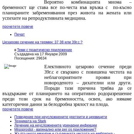
Вероятно комбинацията миома –
бременност ще става все по-честа във връзка с по-късно
планираните забременявания през живота на жената или
успехите на репродуктивната медицина.
прочетете повече
Печат
Цезарово сечение на термин: 37,38 или 39г.с.?
в
Теми с практическо приложение
Създадена на 17 Януари 2009
Посещения: 29634
Елективното цезарово сечение преди
39г.с е свързано с повишена честота на
неблагоприятните прояви при
новороденото – дихателни или други.
Поради тази причина трябва да се
въздържаме от планирането на оперативно родоразрешение
преди този срок на бременността, освен, ако нямаме
категорични данни за белодробна зрялост на плода.
прочетете повече
Поведение при неусложнените уретрити и цервицити
Техниката на Stark
Лечение на неусложнените уринарни инфекции
Misoprostol - вагинално или per os приложение?
Жълтъчното мехурче и сърдечната честота на ембриона -