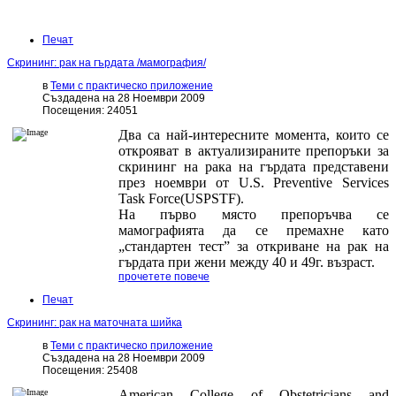
Печат
Скрининг: рак на гърдата /мамография/
в
Теми с практическо приложение
Създадена на 28 Ноември 2009
Посещения: 24051
Два са най-интересните момента, които се
открояват в актуализираните препоръки за
скрининг на рака на гърдата представени
през ноември от U.S. Preventive Services
Task Force(USPSTF).
На първо място препоръчва се
мамографията да се премахне като
„стандартен тест” за откриване на рак на
гърдата при жени между 40 и 49г. възраст.
прочетете повече
Печат
Скрининг: рак на маточната шийка
в
Теми с практическо приложение
Създадена на 28 Ноември 2009
Посещения: 25408
American College of Obstetricians and