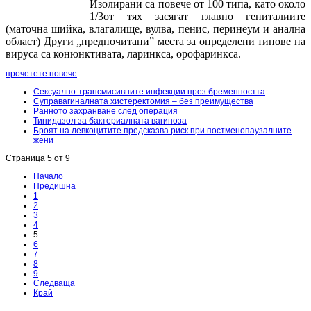
Изолирани са повече от 100 типа, като около
1/3от тях засягат главно гениталиите
(маточна шийка, влагалище, вулва, пенис, перинеум и анална
област) Други „предпочитани” места за определени типове на
вируса са конюнктивата, ларинкса, орофаринкса.
прочетете повече
Сексуално-трансмисивните инфекции през бременността
Суправагиналната хистеректомия – без преимущества
Ранното захранване след операция
Тинидазол за бактериалната вагиноза
Броят на левкоцитите предсказва риск при постменопаузалните
жени
Страница 5 от 9
Начало
Предишна
1
2
3
4
5
6
7
8
9
Следваща
Край