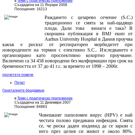
в
Теми с практическо приложение
Създадена на 11 Януари 2008
Посещения: 16213
Раждането с цезарево сечение (S.C.)
традиционно се смята за най-щадящо
плода. Дали това винаги е така? В
скорошна публикация в BMJ екип от
Aarhus University Hospital в Дания проучва
какъв е рискът от респираторен морбидитет при
новородените на термин с елективно S.C.. Изследването е
организирано като проспективно кохортно проучване.
Включени са 34 458 новородени без малформации при срок на
бременността от 37 до 41 г.с. за времето от 1998 – 2006г.
прочетете повече
Печат
Гениталните брадавици
в
Теми с практическо приложение
Създадена на 11 Декември 2007
Посещения: 84863
Човешкият папиломен вирус (HPV) е най
честата полово предавана инфекция. Смята
се, че риска даден индивид да се зарази с
него през целия си живот е около 80%.