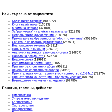
Най - търсено от пациентите
Болка ниско в корема
(909072)
Киста на яйчника
(513533)
Миома на матката
(371001)
За "раничката" на шийката на матката
(321895)
Неправилните кръвотечения
(318966)
Прекъсване на бременността (аборт по желание)
(302943)
Смъкване на влагалището/матката
(267511)
Влагалищното течение
(242311)
Поликистозни яйчници
(236788)
Анатомия на женската полова система
(234867)
Начало на раждането
(157573)
Ендометриоза
(129919)
Извънматочна бременност
(91653)
Причини за спонтанния аборт
(90881)
Лечение на спонтанните аборти
(83963)
Пренаталната консултация – втори триместър (12-24г.с)
(73270)
Пренаталната консултация – първо тримесечие
(68965)
Безплодието – основни изследвания
(67780)
Понятия, термини, дейности
Цитонамазка
Ултразвуково изследване
Колпоскпопия
Хистероскопия
Лапароскопия