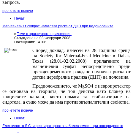
въпроса.
прочетете повече
Печат
Магнезиевият сулфат намалява риска от ДЦП при недоносените
в
Теми с практическо приложение
Създадена на 03 Февруари 2008
Посещения: 14106
Според доклад, изнесен на 28 годишна среща
на Society for Maternal-Fetal Medicine в Dallas,
Texas (28.01-02.02.2008), прилагането на
магнезиевия сулфат непосредствено преди
преждевременното раждане намалява риска от
детска церебрална прализа (ДЦП) на половина.
Предположението, че MgSO4 е невропротектор
се основава на теорията, че той действа като блокер на
калциевите канали, което помага за стабилизиране на
ендотела, а също може да има противовъзпалителни свойства.
прочетете повече
Печат
Елективното S.C. и респираторната заболеваемост при новороденото