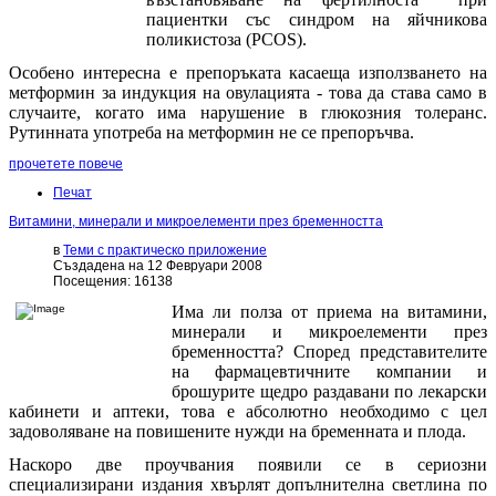
пациентки със синдром на яйчникова
поликистоза (PCOS).
Особено интересна е препоръката касаеща използването на
метформин за индукция на овулацията - това да става само в
случаите, когато има нарушение в глюкозния толеранс.
Рутинната употреба на метформин не се препоръчва.
прочетете повече
Печат
Витамини, минерали и микроелементи през бременността
в
Теми с практическо приложение
Създадена на 12 Февруари 2008
Посещения: 16138
Има ли полза от приема на витамини,
минерали и микроелементи през
бременността? Според представителите
на фармацевтичните компании и
брошурите щедро раздавани по лекарски
кабинети и аптеки, това е абсолютно необходимо с цел
задоволяване на повишените нужди на бременната и плода.
Наскоро две проучвания появили се в сериозни
специализирани издания хвърлят допълнителна светлина по