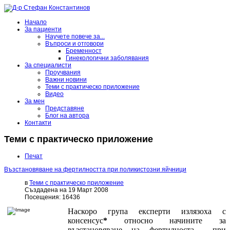
Начало
За пациенти
Научете повече за...
Въпроси и отговори
Бременност
Гинекологични заболявания
За специалисти
Проучвания
Важни новини
Теми с практическо приложение
Видео
За мен
Представяне
Блог на автора
Контакти
Теми с практическо приложение
Печат
Възстановяване на фертилността при поликистозни яйчници
в
Теми с практическо приложение
Създадена на 19 Март 2008
Посещения: 16436
Наскоро група експерти излязоха с
консенсус
*
относно начините за
възстановяване на фертилноста при