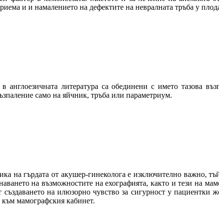
риема и и намалението на дефектите на невралната тръба у плод
в англоезичната литература са обединени с името тазова въз
възпаление само на яйчник, тръба или параметриум.
ика на гърдата от акушер-гинеколога е изключително важно, тъй
знаването на възможностите на ехографията, както и тези на ма
т създаването на илюзорно чувство за сигурност у пациентки ж
и към мамографския кабинет.