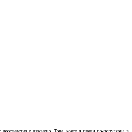
 десетилетия е изяснено. Това, която я прави по-популярна в