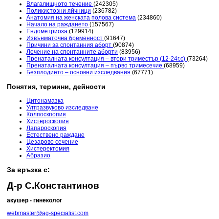
Влагалищното течение
(242305)
Поликистозни яйчници
(236782)
Анатомия на женската полова система
(234860)
Начало на раждането
(157567)
Ендометриоза
(129914)
Извънматочна бременност
(91647)
Причини за спонтанния аборт
(90874)
Лечение на спонтанните аборти
(83956)
Пренаталната консултация – втори триместър (12-24г.с)
(73264)
Пренаталната консултация – първо тримесечие
(68959)
Безплодието – основни изследвания
(67771)
Понятия, термини, дейности
Цитонамазка
Ултразвуково изследване
Колпоскпопия
Хистероскопия
Лапароскопия
Естествено раждане
Цезарово сечение
Хистеректомия
Абразио
За връзка с:
Д-р С.Константинов
акушер - гинеколог
webmaster@ag-specialist.com