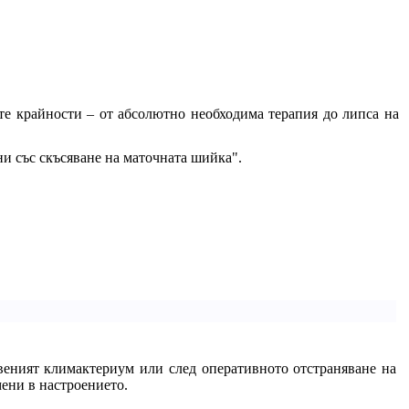
те крайности – от абсолютно необходима терапия до липса на
и със скъсяване на маточната шийка".
веният климактериум или след оперативното отстраняване на
мени в настроението.