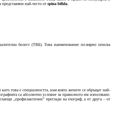
а представяни най-често от
spina bifida
.
палителна болест (ТВБ). Това наименование по-вярно описва
 като това е специалността, към която жените се обръщат най-
мографията са абсолютно условие за правилното им използване.
елаещи „профилактични” преглади на ехограф, а от друга – от