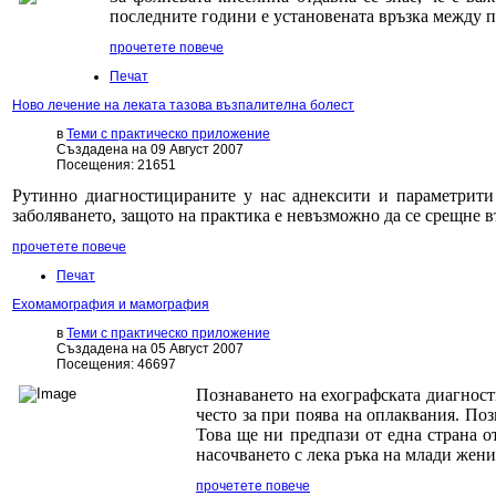
последните години е установената връзка между п
прочетете повече
Печат
Ново лечение на леката тазова възпалителна болест
в
Теми с практическо приложение
Създадена на 09 Август 2007
Посещения: 21651
Рутинно диагностицираните у нас аднексити и параметрити 
заболяването, защото на практика е невъзможно да се срещне 
прочетете повече
Печат
Ехомамография и мамография
в
Теми с практическо приложение
Създадена на 05 Август 2007
Посещения: 46697
Познаването на ехографската диагност
често за при поява на оплаквания. По
Това ще ни предпази от една страна о
насочването с лека ръка на млади жен
прочетете повече