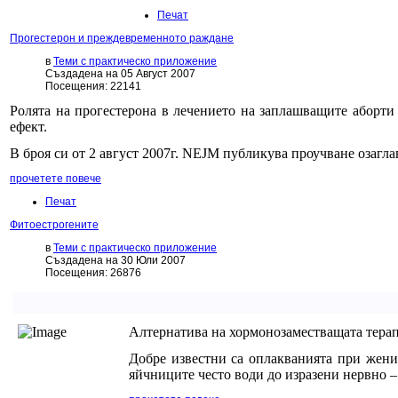
Печат
Прогестерон и преждевременното раждане
в
Теми с практическо приложение
Създадена на 05 Август 2007
Посещения: 22141
Ролята на прогестерона в лечението на заплашващите аборти
ефект.
В броя си от 2 август 2007г. NEJM публикува проучване озагл
прочетете повече
Печат
Фитоестрогените
в
Теми с практическо приложение
Създадена на 30 Юли 2007
Посещения: 26876
Алтернатива на хормонозаместващата тера
Добре известни са оплакванията при жени
яйчниците често води до изразени нервно –