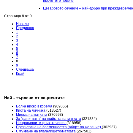
прочетете повече
Цезаровото сечение – най-добро при преждевреме
Страница 8 от 9
Начало
Предишна
1
2
3
4
5
6
7
8
9
Следваща
Край
Най - търсено от пациентите
Болка ниско в корема
(909066)
Киста на яйчника
(513527)
Миома на матката
(370993)
За "раничката" на шийката на матката
(321884)
Неправилните кръвотечения
(318958)
Прекъсване на бременността (аборт по желание)
(302937)
Смъкване на влагалището/матката
(267501)