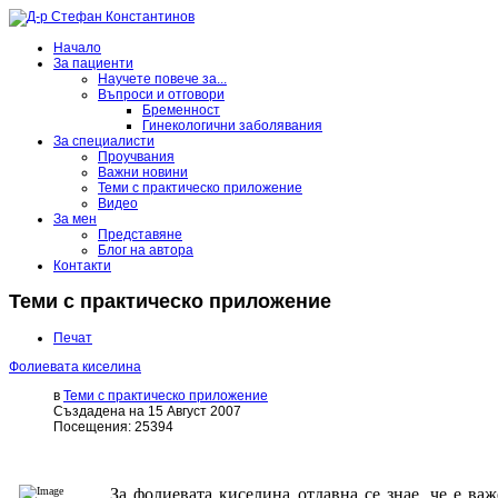
Начало
За пациенти
Научете повече за...
Въпроси и отговори
Бременност
Гинекологични заболявания
За специалисти
Проучвания
Важни новини
Теми с практическо приложение
Видео
За мен
Представяне
Блог на автора
Контакти
Теми с практическо приложение
Печат
Фолиевата киселина
в
Теми с практическо приложение
Създадена на 15 Август 2007
Посещения: 25394
З
а фолиевата киселина отдавна се знае, че е ва