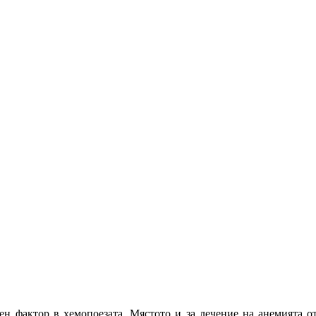
жен фактор в хемопоезата. Мястото и за лечение на анемията от