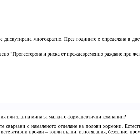
 е дискутирана многократно. През годините е определяна в две
авено "Прогестерона и риска от преждевременно раждане при жен
пия или златна мина за малките фармацевтични компании?
те свързани с намаленото отделяне на полови хормони. Естест
 вегетативни прояви – топли вълни, изпотявания, безсъние, про