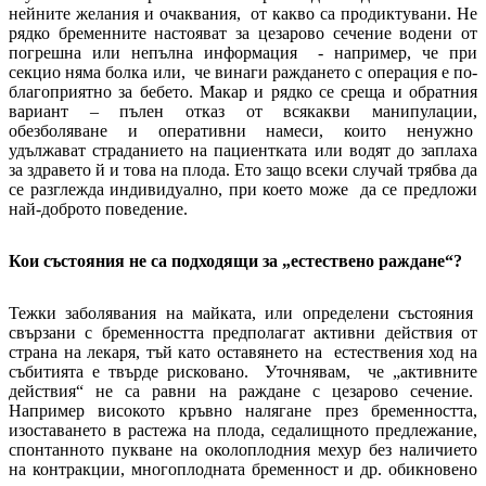
нейните желания и очаквания, от какво са продиктувани. Не
рядко бременните настояват за цезарово сечение водени от
погрешна или непълна информация - например, че при
секцио няма болка или, че винаги раждането с операция е по-
благоприятно за бебето. Макар и рядко се среща и обратния
вариант – пълен отказ от всякакви манипулации,
обезболяване и оперативни намеси, които ненужно
удължават страданието на пациентката или водят до заплаха
за здравето й и това на плода. Ето защо всеки случай трябва да
се разглежда индивидуално, при което може да се предложи
най-доброто поведение.
Кои състояния не са подходящи за „естествено раждане“?
Тежки заболявания на майката, или определени състояния
свързани с бременността предполагат активни действия от
страна на лекаря, тъй като оставянето на естествения ход на
събитията е твърде рисковано. Уточнявам, че „активните
действия“ не са равни на раждане с цезарово сечение.
Например високото кръвно налягане през бременността,
изоставането в растежа на плода, седалищното предлежание,
спонтанното пукване на околоплодния мехур без наличието
на контракции, многоплодната бременност и др. обикновено