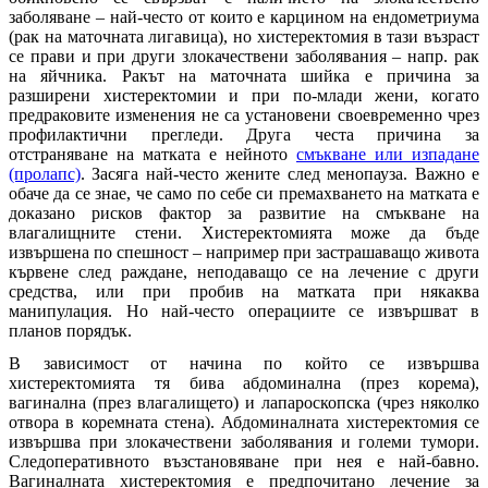
заболяване – най-често от които е карцином на ендометриума
(рак на маточната лигавица), но хистеректомия в тази възраст
се прави и при други злокачествени заболявания – напр. рак
на яйчника. Ракът на маточната шийка е причина за
разширени хистеректомии и при по-млади жени, когато
предраковите изменения не са установени своевременно чрез
профилактични прегледи. Друга честа причина за
отстраняване на матката е нейното
смъкване или изпадане
(пролапс)
. Засяга най-често жените след менопауза. Важно е
обаче да се знае, че само по себе си премахването на матката е
доказано рисков фактор за развитие на смъкване на
влагалищните стени. Хистеректомията може да бъде
извършена по спешност – например при застрашаващо живота
кървене след раждане, неподаващо се на лечение с други
средства, или при пробив на матката при някаква
манипулация. Но най-често операциите се извършват в
планов порядък.
В зависимост от начина по който се извършва
хистеректомията тя бива абдоминална (през корема),
вагинална (през влагалището) и лапароскопска (чрез няколко
отвора в коремната стена). Абдоминалната хистеректомия се
извършва при злокачествени заболявания и големи тумори.
Следоперативното възстановяване при нея е най-бавно.
Вагиналната хистеректомия е предпочитано лечение за