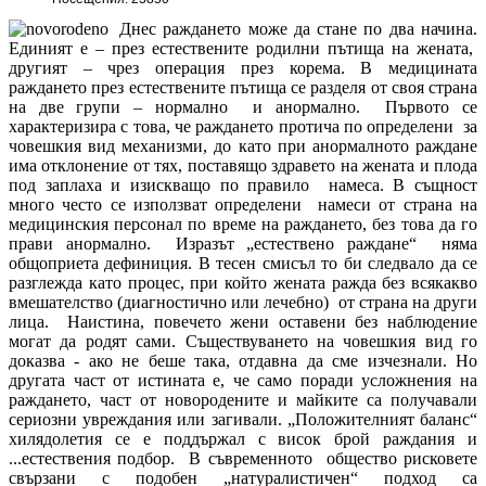
Днес раждането може да стане по два начина.
Единият е – през естествените родилни пътища на жената,
другият – чрез операция през корема. В медицината
раждането през естествените пътища се разделя от своя страна
на две групи – нормално и анормално. Първото се
характеризира с това, че раждането протича по определени за
човешкия вид механизми, до като при анормалното раждане
има отклонение от тях, поставящо здравето на жената и плода
под заплаха и изискващо по правило намеса. В същност
много често се използват определени намеси от страна на
медицинския персонал по време на раждането, без това да го
прави анормално. Изразът „естествено раждане“ няма
общоприета дефиниция. В тесен смисъл то би следвало да се
разглежда като процес, при който жената ражда без всякакво
вмешателство (диагностично или лечебно) от страна на други
лица. Наистина, повечето жени оставени без наблюдение
могат да родят сами. Съществуването на човешкия вид го
доказва - ако не беше така, отдавна да сме изчезнали. Но
другата част от истината е, че само поради усложнения на
раждането, част от новородените и майките са получавали
сериозни увреждания или загивали. „Положителният баланс“
хилядолетия се е поддържал с висок брой раждания и
...естествения подбор. В съвременното общество рисковете
свързани с подобен „натуралистичен“ подход са