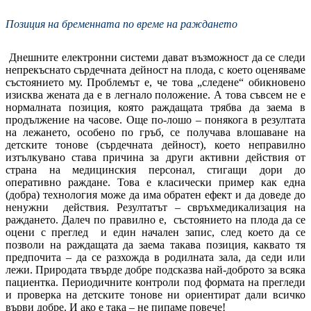
Позиция на бременната по време на раждането
Днешните електронни системи дават възможност да се следи
непрекъснато сърдечната дейност на плода, с което оценяваме
състоянието му. Проблемът е, че това „следене“ обикновено
изисква жената да е в легнало положение. А това съвсем не е
нормалната позиция, която раждащата трябва да заема в
продължение на часове. Още по-лошо – понякога в резултата
на лежането, особено по гръб, се получава влошаване на
детските тонове (сърдечната дейност), което неправилно
изтълкувано става причина за други активни действия от
страна на медицинския персонал, стигащи дори до
оперативно раждане. Това е класически пример как една
(добра) технология може да има обратен ефект и да доведе до
ненужни действия. Резултатът – свръхмедикализация на
раждането. Далеч по правилно е, състоянието на плода да се
оцени с преглед и един начален запис, след което да се
позволи на раждащата да заема такава позиция, каквато тя
предпочита – да се разхожда в родилната зала, да седи или
лежи. Природата твърде добре подсказва най-доброто за всяка
пациентка. Периодичните контроли под формата на прегледи
и проверка на детските тонове ни ориентират дали всичко
върви добре. И ако е така – не пипаме повече!