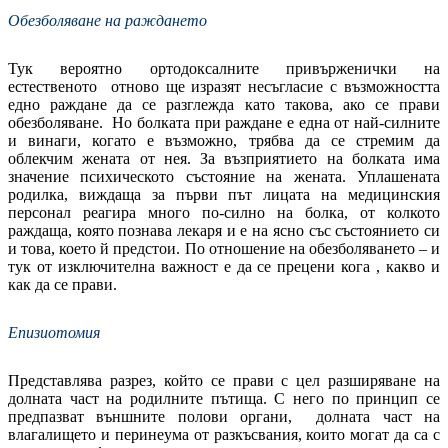
Обезболяване на раждането
Тук вероятно ортодоксалните привърженички на
естественото отново ще изразят несъгласие с възможността
едно раждане да се разглежда като такова, ако се прави
обезболяване. Но болката при раждане е една от най-силните
и винаги, когато е възможно, трябва да се стремим да
облекчим жената от нея. За възприятието на болката има
значение психическото състояние на жената. Уплашената
родилка, виждаща за първи път лицата на медицинския
персонал реагира много по-силно на болка, от колкото
раждаща, която познава лекаря и е на ясно със състоянието си
и това, което й предстои. По отношение на обезболяването – и
тук от изключителна важност е да се прецени кога , какво и
как да се прави.
Епизиотомия
Представлява разрез, който се прави с цел разширяване на
долната част на родилните пътища. С него по принцип се
предпазват външните полови органи, долната част на
влагалището и перинеума от разкъсвания, които могат да са с