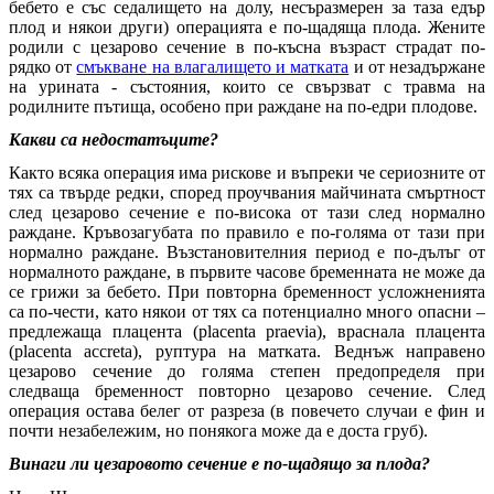
бебето е със седалището на долу, несъразмерен за таза едър
плод и някои други) операцията е по-щадяща плода. Жените
родили с цезарово сечение в по-късна възраст страдат по-
рядко от
смъкване на влагалището и матката
и от незадържане
на урината - състояния, които се свързват с травма на
родилните пътища, особено при раждане на по-едри плодове.
Какви са недостатъците?
Както всяка операция има рискове и въпреки че сериозните от
тях са твърде редки, според проучвания майчината смъртност
след цезарово сечение е по-висока от тази след нормално
раждане. Кръвозагубата по правило е по-голяма от тази при
нормално раждане. Възстановителния период е по-дълъг от
нормалното раждане, в първите часове бременната не може да
се грижи за бебето. При повторна бременност усложненията
са по-чести, като някои от тях са потенциално много опасни –
предлежаща плацента (placenta praevia), враснала плацента
(placenta accreta), руптура на матката. Веднъж направено
цезарово сечение до голяма степен предопределя при
следваща бременност повторно цезарово сечение. След
операция остава белег от разреза (в повечето случаи е фин и
почти незабележим, но понякога може да е доста груб).
Винаги ли цезаровото сечение е по-щадящо за плода?