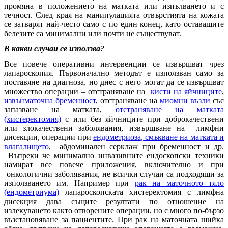
промяна в положението на матката или изпълването и с
течност. След края на манипулацията отвърстията на кожата
се затварят най-често само с по един конец, като оставащите
белезите са минимални или почти не съществуват.
В какви случаи се използва?
Все повече оперативни интервенции се извършват чрез
лапароскопия. Първоначално методът е използван само за
поставяне на диагноза, но днес с него могат да се извършват
множество операции – отстраняване на
кисти на яйчниците
,
извънматочна бременност
, отстраняване на
миомни възли
със
запазване на матката,
отстраняване на матката
(хистеректомия)
с или без яйчниците при доброкачествени
или злокачествени заболявания, извършване на лимфни
дисекции, операции при
ендометриоза
,
смъкване на матката и
влагалището
, абдоминален серклаж при бременност и др.
Въпреки че минимално инвазивните ендоскопски техники
намират все повече приложения, включително и при
онкологични заболявания, не всички случаи са подходящи за
използването им. Например при
рак на маточното тяло
(ендометриума)
лапароскопската хистеректомия с лимфна
дисекция дава същите резултати по отношение на
излекуването както отворените операции, но с много по-бързо
възстановяване за пациентите. При рак на маточната шийка