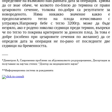
определяне на възможно най-ранната дата за операция. Трябва
да се знае обаче, че колкото по-близо до термина се прави
цезаровото сечение, толкова по-добри са резултатите за
новороденото. Няма никакво значение какво е
предполагаемото тегло на плода изчислявано с
ултразвук.Например бебе с тегло 3200гр. може да бъде
незряло, ако е родено няколко седмици преди термин, въпреки
че по тегло то покрива критериите за доносен плод. За това е
добре (особено при цезаровите сечения по желание) да се
определя дата за операция не по-рано от последните две
седмици на бременността.
___
*Димитров А, Съвременни проблеми на абдоминалното родоразрешение, Дисертация за
получаване на научна степен: “Доктор на медицинските науки”
**Информационна система за ражданията