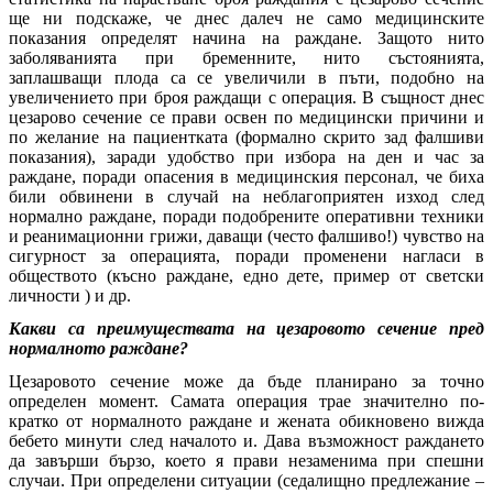
ще ни подскаже, че днес далеч не само медицинските
показания определят начина на раждане. Защото нито
заболяванията при бременните, нито състоянията,
заплашващи плода са се увеличили в пъти, подобно на
увеличението при броя раждащи с операция. В същност днес
цезарово сечение се прави освен по медицински причини и
по желание на пациентката (формално скрито зад фалшиви
показания), заради удобство при избора на ден и час за
раждане, поради опасения в медицинския персонал, че биха
били обвинени в случай на неблагоприятен изход след
нормално раждане, поради подобрените оперативни техники
и реанимационни грижи, даващи (често фалшиво!) чувство на
сигурност за операцията, поради променени нагласи в
обществото (късно раждане, едно дете, пример от светски
личности ) и др.
Какви са преимуществата на цезаровото сечение пред
нормалното раждане?
Цезаровото сечение може да бъде планирано за точно
определен момент. Самата операция трае значително по-
кратко от нормалното раждане и жената обикновено вижда
бебето минути след началото и. Дава възможност раждането
да завърши бързо, което я прави незаменима при спешни
случаи. При определени ситуации (седалищно предлежание –