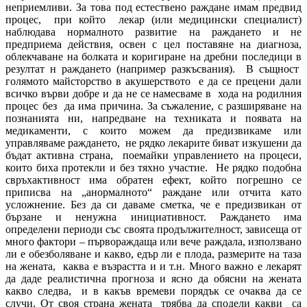
неприемливи. За това под естествено раждане имам предвид
процес, при който лекар (или медицински специалист)
наблюдава нормалното развитие на раждането и не
предприема действия, освен с цел поставяне на диагноза,
облекчаване на болката и коригиране на дребни последици в
резултат н раждането (например разкъсвания). В същност
голямото майсторство в акушерството е да се прецени дали
всичко върви добре и да не се намесваме в хода на родилния
процес без да има причина. За съжаление, с разширяване на
познанията ни, напредване на техниката и появата на
медикаменти, с които можем да предизвикаме или
управляваме раждането, не рядко лекарите биват изкушени да
бъдат активна страна, поемайки управлението на процеси,
които биха протекли и без тяхно участие. Не рядко подобна
свръхактивност има обратен ефект, който погрешно се
приписва на „анормалното“ раждане или отчита като
усложнение. Без да си даваме сметка, че е предизвикан от
бързане и ненужна инициативност. Раждането има
определени периоди със своята продължителност, зависеща от
много фактори – първораждаща или вече раждала, използвано
ли е обезболяване и какво, едър ли е плода, размерите на таза
на жената, каква е възрастта и и т.н. Много важно е лекарят
да даде реалистична прогноза и ясно да обясни на жената
какво следва, и в какъв времеви порядък се очаква да се
случи. От своя страна жената трябва да сподели какви са