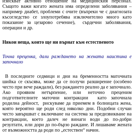
изискват активно отношение на медицинския персонал.
Същото важи когато жената има определени заболявания –
например диабет, проблеми с очите (въпреки че с диагнозата
късогледство се злоупотребява изключително много като
показание за цезарово сечение), сърдечни заболявания,
операции и др.
Някои неща, които ще ни върнат към естественото
Точна преценка, дали раждането на жената наистина е
започнало
В последните седмици и дни на бременността маточната
шийка се скъсява, може да се получи разширение (особено
често при вече раждали), без раждането реално да е започнало.
Ако проявим нетърпение, или неточно преценим
подготвителните маточни контракции като започнала
родилна дейност, рискуваме да приемем в болницата жена,
която вероятно ще роди след няколко дни. Подобни случаи
често завършват с включване на система за предизвикване на
контракции, което далеч не винаги води до по-добри
резултати, или дори до по-бързо раждане. И лишаваме жената
от възможността да роди по „естествен“ начин.