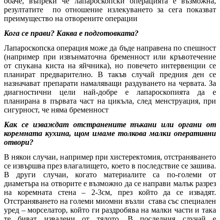
обаче, въпреки че лапароскопски операцията е възможна,
резултатите по отношение излекуването за сега показват
преимущество на отворените операции
Кога се прави? Каква е подготовката?
Лапароскопска операция може да бъде направена по спешност
(например при извънматочна бременност или кръвотечение
от спукана киста на яйчника), но повечето интервенции се
планират предварително. В такъв случай предния ден се
назначават препарати намаляващи раздуването на червата. За
диагностични цели най-добре е лапароскопията да е
планирана в първата част на цикъла, след менструация, при
сигурност, че няма бременност
Как се изваждат отстранените тъкани или органи от
коремната кухина, щом имаме толкова малки оперативни
отвори?
В някои случаи, например при хистеректомия, отстраняването
се извършва през влагалището, което в последствие се зашива.
В други случаи, когато материалите са по-големи от
диаметъра на отворите е възможно да се направи малък разрез
на коремната стена – 2-3см, през който да се извадят.
Отстраняването на големи миомни възли става със специален
уред – морселатор, който ги раздробява на малки части и така
те биват извадени от тялото. В последния случай е