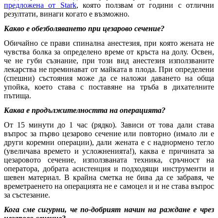
предложена от Stark
, която ползвам от години с отлични
резултати, винаги когато е възможно.
Какво е обезболяването при цезарово сечение?
Обичайно се прави спинална анестезия, при която жената не
чувства болка за определено време от кръста на долу. Освен,
че не губи съзнание, при този вид анестезия използваните
лекарства не преминават от майката в плода. При определени
(спешни) състояния може да се наложи даването на обща
упойка, което става с поставяне на тръба в дихателните
пътища.
Каква е продължителността на операцията?
От 15 минути до 1 час (рядко). Зависи от това дали става
въпрос за първо цезарово сечение или повторно (имало ли е
други коремни операции), дали жената е с наднормено тегло
(увеличава времето и усложненията!), каква е причината за
цезаровото сечение, използваната техника, сръчност на
оператора, добрата асистенция и подходящи инструменти и
шевен материал. В крайна сметка не бива да се забравя, че
времетраенето на операцията не е самоцел и и не става въпрос
за състезание.
Кога сме сигурни, че по-добрият начин на раждане е чрез