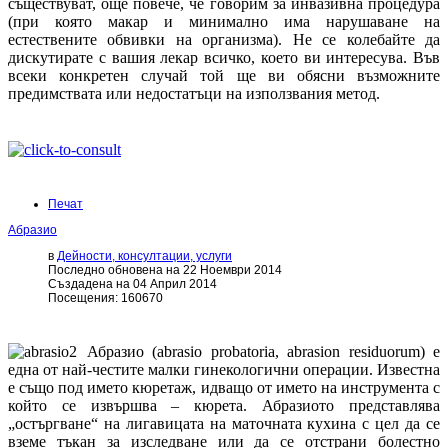
съществуват, още повече, че говорим за инвазивна процедура
(при която макар и минимално има нарушаване на
естествените обвивки на организма). Не се колебайте да
дискутирате с вашия лекар всичко, което ви интересува. Във
всеки конкретен случай той ще ви обясни възможните
предимствата или недостатъци на използвания метод.
Печат
Абразио
в
Дейности, консултации, услуги
Последно обновена на 22 Ноември 2014
Създадена на 04 Април 2014
Посещения: 160670
Абразио (abrasio probatoria, abrasion residuorum) е
една от най-честите малки гинекологични операции. Известна
е също под името кюретаж, идващо от името на инструмента с
който се извършва – кюрета. Абразиото представлява
„остъргване“ на лигавицата на маточната кухина с цел да се
вземе тъкан за изследване или да се отстрани болестно