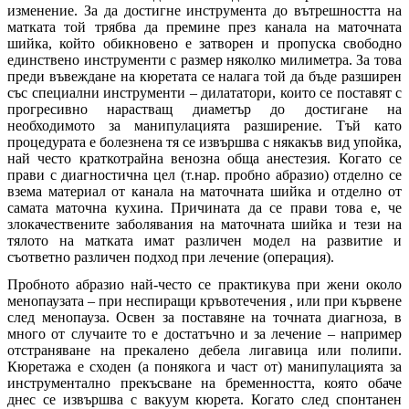
изменение. За да достигне инструмента до вътрешността на
матката той трябва да премине през канала на маточната
шийка, който обикновено е затворен и пропуска свободно
единствено инструменти с размер няколко милиметра. За това
преди въвеждане на кюретата се налага той да бъде разширен
със специални инструменти – дилататори, които се поставят с
прогресивно нарастващ диаметър до достигане на
необходимото за манипулацията разширение. Тъй като
процедурата е болезнена тя се извършва с някакъв вид упойка,
най често краткотрайна венозна обща анестезия. Когато се
прави с диагностична цел (т.нар. пробно абразио) отделно се
взема материал от канала на маточната шийка и отделно от
самата маточна кухина. Причината да се прави това е, че
злокачествените заболявания на маточната шийка и тези на
тялото на матката имат различен модел на развитие и
съответно различен подход при лечение (операция).
Пробното абразио най-често се практикува при жени около
менопаузата – при неспиращи кръвотечения , или при кървене
след менопауза. Освен за поставяне на точната диагноза, в
много от случаите то е достатъчно и за лечение – например
отстраняване на прекалено дебела лигавица или полипи.
Кюретажа е сходен (а понякога и част от) манипулацията за
инструментално прекъсване на бременността, която обаче
днес се извършва с вакуум кюрета. Когато след спонтанен