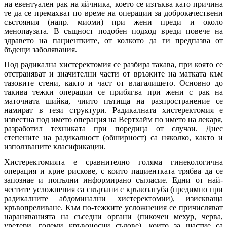
на евентуален рак на яйчника, което се изтъква като причина
те да се премахват по време на операции за доброкачествени
състояния (напр. миоми) при жени преди и около
менопаузата. В същност подобен подход вреди повече на
здравето на пациентките, от колкото да ги предпазва от
бъдещи заболявания.
Под радикална хистеректомия се разбира такава, при която се
отстраняват и значителни части от връзките на матката към
тазовите стени, както и част от влагалището. Основно до
такива тежки операции се прибягва при жени с рак на
маточната шийка, чиито пътища на разпространение се
намират в тези структури. Радикалната хистеректомия е
известна под името операция на Вертхайм по името на лекаря,
разработил техниката при поредица от случаи. Днес
степените на радикалност (обширност) са няколко, както и
използваните класификации.
Хистеректомията е сравнително голяма гинекологична
операция и крие рискове, с които пациентката трябва да се
запознае и попълни информирано съгласие. Едни от най-
честите усложнения са свързани с кръвозагуба (предимно при
радикалните абдоминални хистеректомии), изискваща
кръвопреливане. Към по-тежките усложнения се причисляват
нараняванията на съседни органи (пикочен мехур, черва,
уретери, големи кръвоносни съдове), които за щастие са