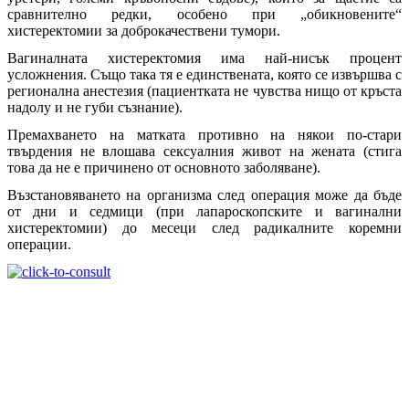
сравнително редки, особено при „обикновените“
хистеректомии за доброкачествени тумори.
Вагиналната хистеректомия има най-нисък процент
усложнения. Също така тя е единствената, която се извършва с
регионална анестезия (пациентката не чувства нищо от кръста
надолу и не губи съзнание).
Премахването на матката противно на някои по-стари
твърдения не влошава сексуалния живот на жената (стига
това да не е причинено от основното заболяване).
Възстановяването на организма след операция може да бъде
от дни и седмици (при лапароскопските и вагинални
хистеректомии) до месеци след радикалните коремни
операции.