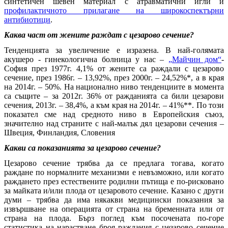
синтетичен шевен материал с атравматични игли и
профилактичното прилагане на широкоспектърни
антибиотици
.
Каква част от жените раждат с цезарово сечение?
Тенденцията за увеличение е изразена. В най-голямата
акушеро - гинекологична болница у нас –
„Майчин дом“
-
София през 1977г. 4,1% от жените са раждали с цезарово
сечение, през 1986г. – 13,92%, през 2000г. – 24,52%*, а в края
на 2014г. – 50%. На национално ниво тенденциите в момента
са същите – за 2012г. 36% от ражданията са били цезарови
сечения, 2013г. – 38,4%, а към края на 2014г. – 41%**. По този
показател сме над средното ниво в Европейския съюз,
значително над страните с най-малък дял цезарови сечения –
Швеция, Финландия, Словения
Какви са показанията за цезарово сечение?
Цезарово сечение трябва да се предлага тогава, когато
раждане по нормалните механизми е невъзможно, или когато
раждането през естествените родилни пътища е по-рисковано
за майката и/или плода от цезаровото сечение. Казано с други
думи – трябва да има някакви медицински показания за
извършване на операцията от страна на бременната или от
страна на плода. Бърз поглед към посочената по-горе
статистика на нарастване броя раждания с цезарово сечение