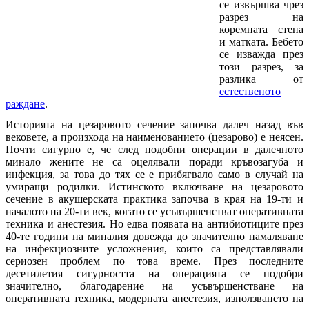
се извършва чрез
разрез на
коремната стена
и матката. Бебето
се изважда през
този разрез, за
разлика от
естественото
раждане
.
Историята на цезаровото сечение започва далеч назад във
вековете, а произхода на наименованието (цезарово) е неясен.
Почти сигурно е, че след подобни операции в далечното
минало жените не са оцелявали поради кръвозагуба и
инфекция, за това до тях се е прибягвало само в случай на
умиращи родилки. Истинското включване на цезаровото
сечение в акушерската практика започва в края на 19-ти и
началото на 20-ти век, когато се усъвършенстват оперативната
техника и анестезия. Но едва появата на антибиотиците през
40-те години на миналия довежда до значително намаляване
на инфекциозните усложнения, които са представлявали
сериозен проблем по това време. През последните
десетилетия сигурността на операцията се подобри
значително, благодарение на усъвършенстване на
оперативната техника, модерната анестезия, използването на