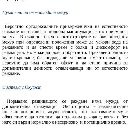
Пукането на околоплодиня мехур
Вероятно ортодоксалните привърженички на естественото
раждане ще изключат подобна манипулация като приемлива
за тях. В същност изкуственото отваряне на околоплодния
мехур при определени положения може да ускори хода на
раждането и да спести време с болки и дискомфорт на
раждащата. Но може да бъде и обратното. Прекалено ранното
му извършване, без подходящи условия вместо помощ, е
вероятно да има обратен ефект и да стане причина за
допълнителни дейности отдалечаващи ни от естественото
раждане.
Система с Oxytocin
Нормално развиващото се раждане няма нужда от
допълнителна стимулация. Окситоцинът е изключително
полезно лекарство в акушерството, но включването му с
обяснението да засилим, да подсилим раждане, което и без
него си върви нормално е несериозно и потенциално вредно.