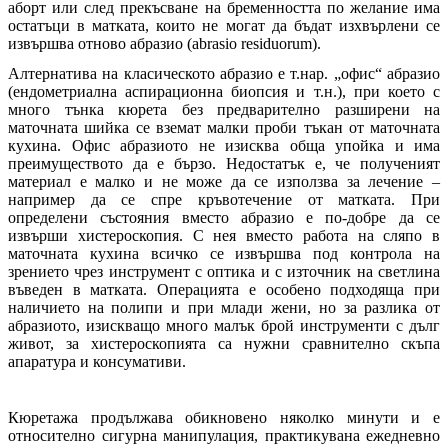
аборт или след прекъсване на бременността по желание има
остатъци в матката, които не могат да бъдат изхвърлени се
извършва отново абразио (abrasio residuorum).
Алтернатива на класическото абразио е т.нар. „офис“ абразио
(ендометриална аспирационна биопсия и т.н.), при което с
много тънка кюрета без предварително разширени на
маточната шийка се вземат малки проби тъкан от маточната
кухина. Офис абразиото не изисква обща упойка и има
преимуществото да е бързо. Недостатък е, че полученият
материал е малко и не може да се използва за лечение –
например да се спре кръвотечение от матката. При
определени състояния вместо абразио е по-добре да се
извърши хистероскопия. С нея вместо работа на сляпо в
маточната кухина всичко се извършва под контрола на
зрението чрез инструмент с оптика и с източник на светлина
въведен в матката. Операцията е особено подходяща при
наличието на полипи и при млади жени, но за разлика от
абразиото, изискващо много малък брой инструменти с дълг
живот, за хистероскопията са нужни сравнително скъпа
апаратура и консумативи.
Кюретажа продължава обикновено няколко минути и е
относително сигурна манипулация, практикувана ежедневно