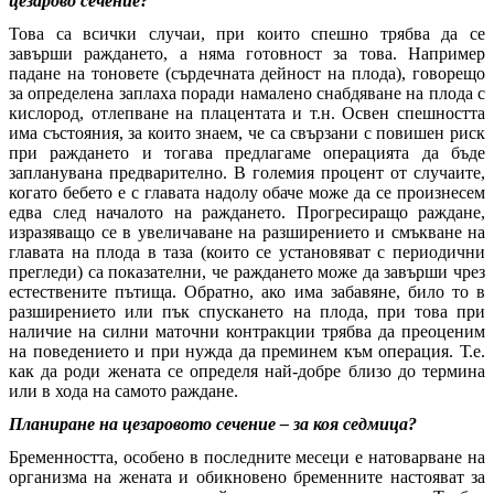
цезарово сечение?
Това са всички случаи, при които спешно трябва да се
завърши раждането, а няма готовност за това. Например
падане на тоновете (сърдечната дейност на плода), говорещо
за определена заплаха поради намалено снабдяване на плода с
кислород, отлепване на плацентата и т.н. Освен спешността
има състояния, за които знаем, че са свързани с повишен риск
при раждането и тогава предлагаме операцията да бъде
запланувана предварително. В големия процент от случаите,
когато бебето е с главата надолу обаче може да се произнесем
едва след началото на раждането. Прогресиращо раждане,
изразяващо се в увеличаване на разширението и смъкване на
главата на плода в таза (които се установяват с периодични
прегледи) са показателни, че раждането може да завърши чрез
естествените пътища. Обратно, ако има забавяне, било то в
разширението или пък спускането на плода, при това при
наличие на силни маточни контракции трябва да преоценим
на поведението и при нужда да преминем към операция. Т.е.
как да роди жената се определя най-добре близо до термина
или в хода на самото раждане.
Планиране на цезаровото сечение – за коя седмица?
Бременността, особено в последните месеци е натоварване на
организма на жената и обикновено бременните настояват за