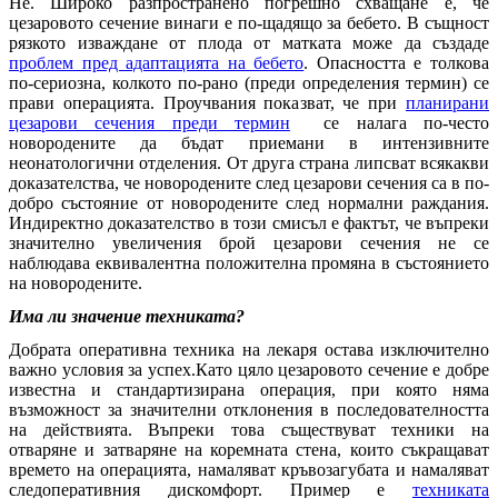
Не. Широко разпространено погрешно схващане е, че
цезаровото сечение винаги е по-щадящо за бебето. В същност
рязкото изваждане от плода от матката може да създаде
проблем пред адаптацията на бебето
. Опасността е толкова
по-сериозна, колкото по-рано (преди определения термин) се
прави операцията. Проучвания показват, че при
планирани
цезарови сечения преди термин
се налага по-често
новородените да бъдат приемани в интензивните
неонатологични отделения. От друга страна липсват всякакви
доказателства, че новородените след цезарови сечения са в по-
добро състояние от новородените след нормални раждания.
Индиректно доказателство в този смисъл е фактът, че въпреки
значително увеличения брой цезарови сечения не се
наблюдава еквивалентна положителна промяна в състоянието
на новородените.
Има ли значение техниката?
Добрата оперативна техника на лекаря остава изключително
важно условия за успех.Като цяло цезаровото сечение е добре
известна и стандартизирана операция, при която няма
възможност за значителни отклонения в последователността
на действията. Въпреки това съществуват техники на
отваряне и затваряне на коремната стена, които съкращават
времето на операцията, намаляват кръвозагубата и намаляват
следоперативния дискомфорт. Пример е
техниката