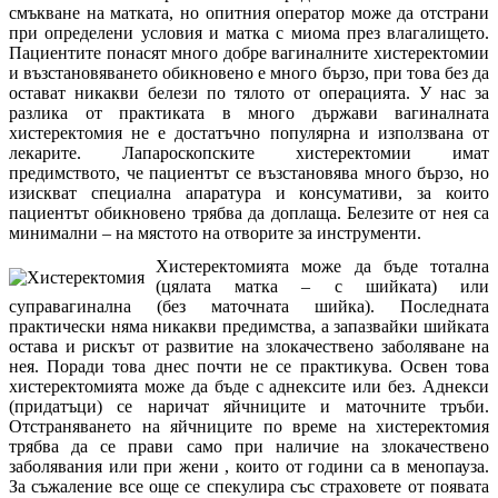
смъкване на матката, но опитния оператор може да отстрани
при определени условия и матка с миома през влагалището.
Пациентите понасят много добре вагиналните хистеректомии
и възстановяването обикновено е много бързо, при това без да
остават никакви белези по тялото от операцията. У нас за
разлика от практиката в много държави вагиналната
хистеректомия не е достатъчно популярна и използвана от
лекарите. Лапароскопските хистеректомии имат
предимството, че пациентът се възстановява много бързо, но
изискват специална апаратура и консумативи, за които
пациентът обикновено трябва да доплаща. Белезите от нея са
минимални – на мястото на отворите за инструменти.
Хистеректомията може да бъде тотална
(цялата матка – с шийката) или
суправагинална (без маточната шийка). Последната
практически няма никакви предимства, а запазвайки шийката
остава и рискът от развитие на злокачествено заболяване на
нея. Поради това днес почти не се практикува. Освен това
хистеректомията може да бъде с аднексите или без. Аднекси
(придатъци) се наричат яйчниците и маточните тръби.
Отстраняването на яйчниците по време на хистеректомия
трябва да се прави само при наличие на злокачествено
заболявания или при жени , които от години са в менопауза.
За съжаление все още се спекулира със страховете от появата