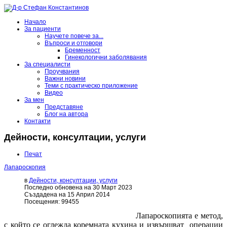
Начало
За пациенти
Научете повече за...
Въпроси и отговори
Бременност
Гинекологични заболявания
За специалисти
Проучвания
Важни новини
Теми с практическо приложение
Видео
За мен
Представяне
Блог на автора
Контакти
Дейности, консултации, услуги
Печат
Лапароскопия
в
Дейности, консултации, услуги
Последно обновена на 30 Март 2023
Създадена на 15 Април 2014
Посещения: 99455
Лапароскопията е метод,
с който се оглежда коремната кухина и извършват операции