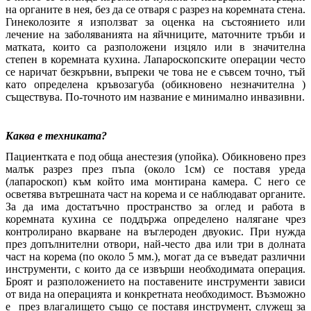
на органите в нея, без да се отваря с разрез на коремната стена.
Гинеколозите я използват за оценка на състоянието или
лечение на заболяванията на яйчниците, маточните тръби и
матката, които са разположени изцяло или в значителна
степен в коремната кухина. Лапароскопските операции често
се наричат безкръвни, въпреки че това не е съвсем точно, тъй
като определена кръвозагуба (обикновено незначителна )
съществува. По-точното им название е минимално инвазивни.
Каква е техниката?
Пациентката е под обща анестезия (упойка). Обикновено през
малък разрез през пъпа (около 1см) се поставя уреда
(лапароскоп) към който има монтирана камера. С него се
осветява вътрешната част на корема и се наблюдават органите.
За да има достатъчно пространство за оглед и работа в
коремната кухина се поддържа определено налягане чрез
контролирано вкарване на въглероден двуокис. При нужда
през допълнителни отвори, най-често два или три в долната
част на корема (по около 5 мм.), могат да се въведат различни
инструменти, с които да се извърши необходимата операция.
Броят и разположението на поставените инструменти зависи
от вида на операцията и конкретната необходимост. Възможно
е през влагалището също се поставя инструмент, служещ за