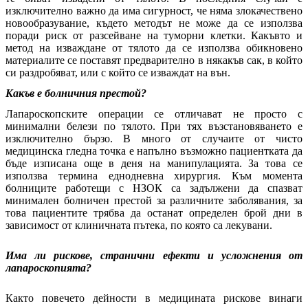
изключително важно да има сигурност, че няма злокачествено
новообразувание, където методът не може да се използва
поради риск от разсейване на туморни клетки. Какъвто и
метод на изваждане от тялото да се използва обикновено
материалите се поставят предварително в някакъв сак, в който
си раздробяват, или с който се изваждат на вън.
Какъв е болничния престой?
Лапароскопските операции се отличават не просто с
минимални белези по тялото. При тях възстановяването е
изключително бързо. В много от случаите от чисто
медицинска гледна точка е напълно възможно пациентката да
бъде изписана още в деня на манипулацията. За това се
използва термина еднодневна хирургия. Към момента
болниците работещи с НЗОК са задължени да спазват
минимален болничен престой за различните заболявания, за
това пациентите трябва да останат определен брой дни в
зависимост от клиничната пътека, по която са лекувани.
Има ли рискове, странични ефекти и усложнения от
лапароскопията?
Както повечето дейности в медицината рискове винаги