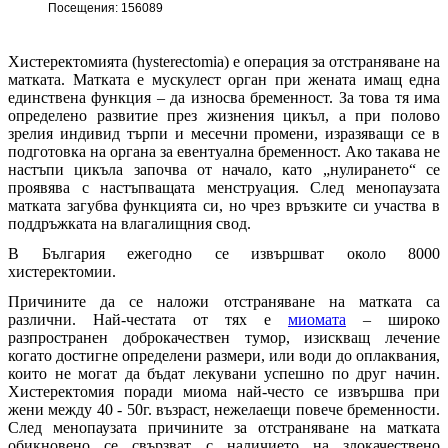
Посещения: 156089
Хистеректомията (hysterеctomia) е операция за отстраняване на
матката. Матката е мускулест орган при жената имащ една
единствена функция – да износва бременност. За това тя има
определено развитие през жизнения цикъл, а при полово
зрелия индивид търпи и месечни промени, изразяващи се в
подготовка на органа за евентуална бременност. Ако такава не
настъпи цикъла започва от начало, като „нулирането“ се
проявява с настъпващата менструация. След менопаузата
матката загубва функцията си, но чрез връзките си участва в
поддръжката на влагалищния свод.
В България ежегодно се извършват около 8000
хистеректомии.
Причините да се наложи отстраняване на матката са
различни. Най-честата от тях е
миомата
– широко
разпространен доброкачествен тумор, изискващ лечение
когато достигне определени размери, или води до оплаквания,
които не могат да бъдат лекувани успешно по друг начин.
Хистеректомия поради миома най-често се извършва при
жени между 40 - 50г. възраст, нежелаещи повече бременности.
След менопаузата причините за отстраняване на матката
обикновено се свързват с наличието на злокачествено