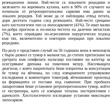
резекционни линии. Най-чести са локалните рецидиви и
засягането на коремната кухина, като в 90% от случаите на
починали от ретроперитонеални саркоми има данни за
локален рецидив. Той може да се наблюдава отвъд петата,
дори десетата година след резекцията. Най-често срещани
като хистологичен тип са липосаркомите (41%). Те имат малко
по-добра прогноза и по-ниска честота на далечни метастази
(7%), което оправдава по-агресивния хирургически подход
към тях, включително и повторни операции при локални
рецидиви.
По-долу е представен случай на 56 годишна жена в менопауза
с бързо развил се тумор в малкия таз, до степен притискане на
уретрата към симфизата налагащо поставяне на катетър за
осигуряване дренажа на пикочния мехур. Насочващата
диагноза, с която пациентката беше изпратена за консултация
бе тумор на яйчника, но след извършените ултразвукови
изследвания и компютърен томограф, яйчниковият произход
на формацията се постави под съмнение. При пробната
лапаротомия беше установен ретроперитонеален тумор, който
се екстрипира, като се извърши тотална хистеректомия с
аднексите. Хистологичното изследване установи миксоиден
липосарком.