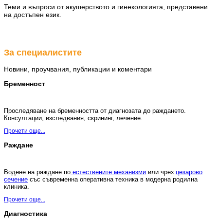
Теми и въпроси от акушерството и гинекологията, представени
на достъпен език.
АГ
специалист
За специалистите
Новини, проучвания, публикации и коментари
Бременност
Проследяване на бременността от диагнозата до раждането.
Консултации, изследвания, скрининг, лечение.
Прочети още...
Раждане
Водене на раждане по
естествените механизми
или чрез
цезарово
сечение
със съвременна оперативна техника в модерна родилна
клиника.
Прочети още...
Диагностика