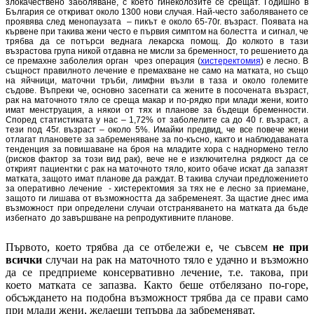
злокачествено заболяване, с което гинеколозите се срещат. Годишно в
България се откриват около 1300 нови случая. Най-често заболяването се
проявява след менопаузата – пикът е около 65-70г. възраст. Появата на
кървене при такива жени често е първия симптом на болестта и сигнал, че
трябва да се потърси веднага лекарска помощ. До колкото в тази
възрастова група никой отдавна не мисли за бременност, то решението да
се премахне заболелия орган чрез операция (
хистеректомия
) е лесно. В
същност правилното лечение е премахване не само на матката, но също
на яйчници, маточни тръби, лимфни възли в таза и около големите
съдове. Въпреки че, основно засегнати са жените в посочената възраст,
рак на маточното тяло се среща макар и по-рядко при млади жени, които
имат менструация, а някои от тях и планове за бъдещи бременности.
Според статистиката у нас – 1,72% от заболелите са до 40 г. възраст, а
тези под 45г. възраст – около 5%. Имайки предвид, че все повече жени
отлагат плановете за забременяване за по-късно, както и наблюдаваната
тенденция за повишаване на броя на младите хора с наднормено тегло
(рисков фактор за този вид рак), вече не е изключителна рядкост да се
открият пациентки с рак на маточното тяло, които обаче искат да запазят
матката, защото имат планове да раждат. В такива случаи предложението
за оперативно лечение - хистеректомия за тях не е лесно за приемане,
защото ги лишава от възможността да забременеят. За щастие днес има
възможност при определени случаи отстраняването на матката да бъде
избегнато до завършване на репродуктивните планове.
Първото, което трябва да се отбележи е, че съвсем
не при
всички
случаи на рак на маточното тяло е удачно и възможно
да се предприеме консервативно лечение, т.е. такова, при
което матката се запазва. Както беше отбелязано по-горе,
обсъждането на подобна възможност трябва да се прави само
при млади жени, желаещи тепърва да забременяват.