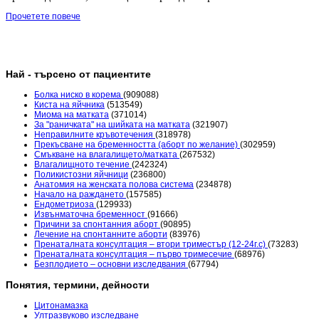
Прочетете повече
Най - търсено от пациентите
Болка ниско в корема
(909088)
Киста на яйчника
(513549)
Миома на матката
(371014)
За "раничката" на шийката на матката
(321907)
Неправилните кръвотечения
(318978)
Прекъсване на бременността (аборт по желание)
(302959)
Смъкване на влагалището/матката
(267532)
Влагалищното течение
(242324)
Поликистозни яйчници
(236800)
Анатомия на женската полова система
(234878)
Начало на раждането
(157585)
Ендометриоза
(129933)
Извънматочна бременност
(91666)
Причини за спонтанния аборт
(90895)
Лечение на спонтанните аборти
(83976)
Пренаталната консултация – втори триместър (12-24г.с)
(73283)
Пренаталната консултация – първо тримесечие
(68976)
Безплодието – основни изследвания
(67794)
Понятия, термини, дейности
Цитонамазка
Ултразвуково изследване