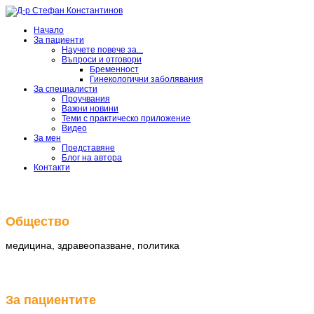
Начало
За пациенти
Научете повече за...
Въпроси и отговори
Бременност
Гинекологични заболявания
За специалисти
Проучвания
Важни новини
Теми с практическо приложение
Видео
За мен
Представяне
Блог на автора
Контакти
АГ
специалист
Общество
медицина, здравеопазване, политика
АГ
специалист
За пациентите