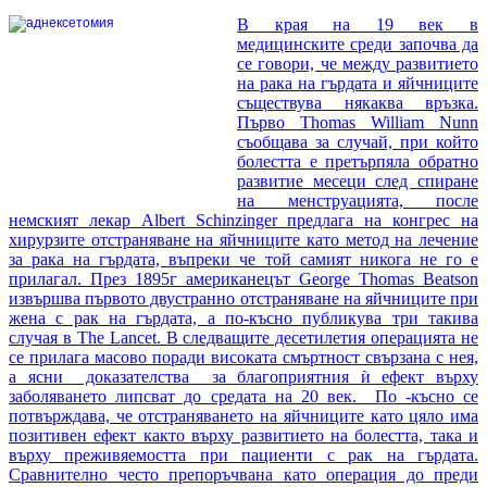
В края на 19 век в
медицинските среди започва да
се говори, че между развитието
на рака на гърдата и яйчниците
съществува някаква връзка.
Първо Thomas William Nunn
съобщава за случай, при който
болестта е претърпяла обратно
развитие месеци след спиране
на менструацията, после
немският лекар Albert Schinzinger предлага на конгрес на
хирурзите отстраняване на яйчниците като метод на лечение
за рака на гърдата, въпреки че той самият никога не го е
прилагал. През 1895г американецът George Thomas Beatson
извършва първото двустранно отстраняване на яйчниците при
жена с рак на гърдата, а по-късно публикува три такива
случая в The Lancet. В следващите десетилетия операцията не
се прилага масово поради високата смъртност свързана с нея,
а ясни доказателства за благоприятния ѝ ефект върху
заболяването липсват до средата на 20 век. По -късно се
потвърждава, че отстраняването на яйчниците като цяло има
позитивен ефект както върху развитието на болестта, така и
върху преживяемостта при пациенти с рак на гърдата.
Сравнително често препоръчвана като операция до преди