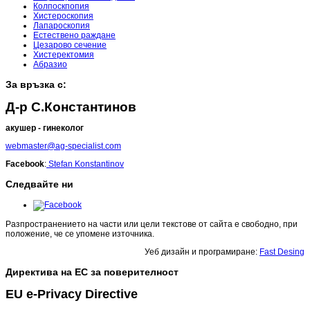
Колпоскпопия
Хистероскопия
Лапароскопия
Естествено раждане
Цезарово сечение
Хистеректомия
Абразио
За връзка с:
Д-р С.Константинов
акушер - гинеколог
webmaster@ag-specialist.com
Facebook
:
Stefan Konstantinov
Следвайте ни
Разпространението на части или цели текстове от сайта е свободно, при
положение, че се упомене източника.
Уеб дизайн и програмиране:
Fast Desing
Директива на ЕС за поверителност
EU e-Privacy Directive