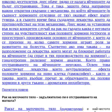
няколко десетилетия, днес обаче рядко се налага яйчниците да
бъдат отстранявани. Това е така, защото бяха направени
важни открития свързани с механизма, по който яйчниците (в
същност хормоните отделяни от тях) оказват ефект върху
тумора, а в същото време бяха създадени лекарства, които да
противодействат на тези механизми. Днес може да установим
във всеки конкретен случай на рак на гърдата каква е неговата
степен на чувствителност към половите хормони (естроген и
прогестерон), произвеждани основно от яйчниците, с което да
се прецени до колко самите хормони играят роля за
развитието на болестта. Съответно ако има такава - на
разположение са лекарства, които могат да блокират работата
на яйчниците (да спрат в тях производството на хормони) –
гонадотропин рилизинг хормон аналози. Което прави
отстраняването на яйчниците ненужно. Освен това
съществуват лекарства, които неутрализират ефекта
половите хормони на ниво клетка (тамоксифен) , както и
такива, които въобще пречат за образуването на полови
хормони в други тъкани – ароматазни инхибитори.
Прочетете повече
Рак на маточното тяло – задължително ли е отстраняването на
матката?
Ракът на маточното тяло (
ендометриума
) е най-честото