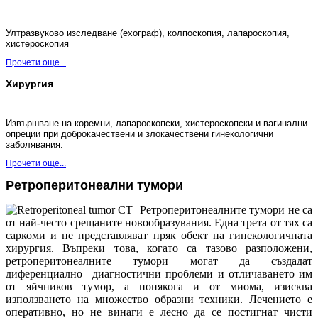
Ултразвуково изследване (ехограф), колпоскопия, лапароскопия,
хистероскопия
Прочети още...
Хирургия
Извършване на коремни,
лапароскопски, хистероскопски и
вагинални
опреции при доброкачествени и злокачествени гинекологични
заболявания.
Прочети още...
Ретроперитонеални тумори
Ретроперитонеалните тумори не са
от най-често срещаните новообразувания. Една трета от тях са
саркоми и не представляват пряк обект на гинекологичната
хирургия. Въпреки това, когато са тазово разположени,
ретроперитонеалните тумори могат да създадат
диференциално –диагностични проблеми и отличаването им
от яйчников тумор, а понякога и от миома, изисква
използването на множество образни техники. Лечението е
оперативно, но не винаги е лесно да се постигнат чисти