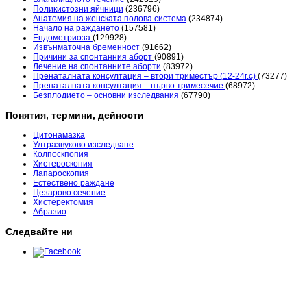
Поликистозни яйчници
(236796)
Анатомия на женската полова система
(234874)
Начало на раждането
(157581)
Ендометриоза
(129928)
Извънматочна бременност
(91662)
Причини за спонтанния аборт
(90891)
Лечение на спонтанните аборти
(83972)
Пренаталната консултация – втори триместър (12-24г.с)
(73277)
Пренаталната консултация – първо тримесечие
(68972)
Безплодието – основни изследвания
(67790)
Понятия, термини, дейности
Цитонамазка
Ултразвуково изследване
Колпоскпопия
Хистероскопия
Лапароскопия
Естествено раждане
Цезарово сечение
Хистеректомия
Абразио
Следвайте ни