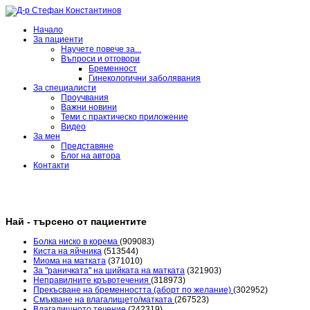
Начало
За пациенти
Научете повече за...
Въпроси и отговори
Бременност
Гинекологични заболявания
За специалисти
Проучвания
Важни новини
Теми с практическо приложение
Видео
За мен
Представяне
Блог на автора
Контакти
Най - търсено от пациентите
Болка ниско в корема
(909083)
Киста на яйчника
(513544)
Миома на матката
(371010)
За "раничката" на шийката на матката
(321903)
Неправилните кръвотечения
(318973)
Прекъсване на бременността (аборт по желание)
(302952)
Смъкване на влагалището/матката
(267523)
Влагалищното течение
(242319)