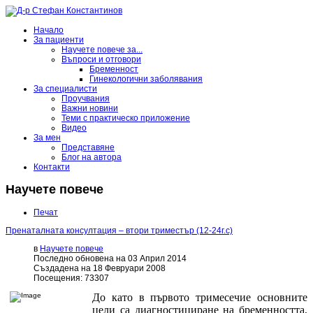
Начало
За пациенти
Научете повече за...
Въпроси и отговори
Бременност
Гинекологични заболявания
За специалисти
Проучвания
Важни новини
Теми с практическо приложение
Видео
За мен
Представяне
Блог на автора
Контакти
Научете повече
Печат
Пренаталната консултация – втори триместър (12-24г.с)
в
Научете повече
Последно обновена на 03 Април 2014
Създадена на 18 Февруари 2008
Посещения: 73307
До като в първото тримесечие основните
цели са диагностициране на бременността,