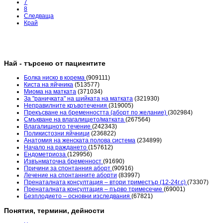
7
8
Следваща
Край
Най - търсено от пациентите
Болка ниско в корема
(909111)
Киста на яйчника
(513577)
Миома на матката
(371034)
За "раничката" на шийката на матката
(321930)
Неправилните кръвотечения
(319005)
Прекъсване на бременността (аборт по желание)
(302984)
Смъкване на влагалището/матката
(267564)
Влагалищното течение
(242343)
Поликистозни яйчници
(236822)
Анатомия на женската полова система
(234899)
Начало на раждането
(157612)
Ендометриоза
(129956)
Извънматочна бременност
(91690)
Причини за спонтанния аборт
(90916)
Лечение на спонтанните аборти
(83997)
Пренаталната консултация – втори триместър (12-24г.с)
(73307)
Пренаталната консултация – първо тримесечие
(69001)
Безплодието – основни изследвания
(67821)
Понятия, термини, дейности