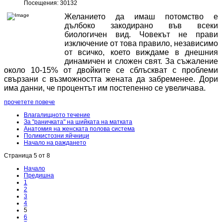
Посещения: 30132
Желанието да имаш потомство е
дълбоко закодирано във всеки
биологичен вид. Човекът не прави
изключение от това правило, независимо
от всичко, което виждаме в днешния
динамичен и сложен свят. За съжаление
около 10-15% от двойките се сблъскват с проблеми
свързани с възможността жената да забременее. Дори
има данни, че процентът им постепенно се увеличава.
прочетете повече
Влагалищното течение
За "раничката" на шийката на матката
Анатомия на женската полова система
Поликистозни яйчници
Начало на раждането
Страница 5 от 8
Начало
Предишна
1
2
3
4
5
6