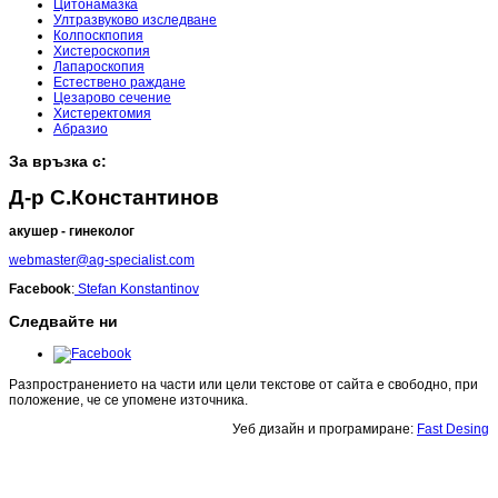
Цитонамазка
Ултразвуково изследване
Колпоскпопия
Хистероскопия
Лапароскопия
Естествено раждане
Цезарово сечение
Хистеректомия
Абразио
За връзка с:
Д-р С.Константинов
акушер - гинеколог
webmaster@ag-specialist.com
Facebook
:
Stefan Konstantinov
Следвайте ни
Разпространението на части или цели текстове от сайта е свободно, при
положение, че се упомене източника.
Уеб дизайн и програмиране:
Fast Desing