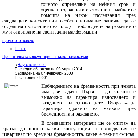
точното определяне на нейния срок и
оценка на здравното състояние на майката с
помощта на някои изследвания, през
следващите консултации особено внимание започва да се
отделя на състоянието на плода – наблюдение на развитието
му и откриване на евентуални малформации.
прочетете повече
Печат
Пренаталната консултация – първо тримесечие
в
Научете повече
Последно обновена на 03 Април 2014
Създадена на 07 Февруари 2008
Посещения: 69001
Наблюдението на бременността при жената
има две задачи. Първо – до колкото е
възможно да гарантира износването и
раждането на здраво дете. Второ – да
гарантира здравето на майката през
бременността и раждането.
В следващите материали ще се опитам на
кратко да опиша какви консултации и изследвания се
извършват по време на бременността, какъв е техния смисъл,